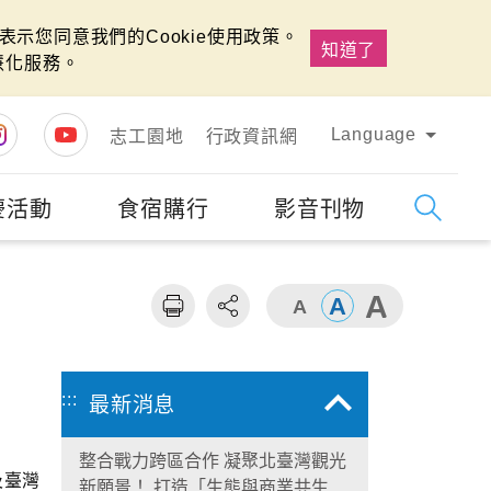
示您同意我們的Cookie使用政策。
知道了
慧化服務。
Language
志工園地
行政資訊網
慶活動
食宿購行
影音刊物
字級
大
:::
最新消息
整合戰力跨區合作 凝聚北臺灣觀光
及臺灣
新願景！ 打造「生態與商業共生」