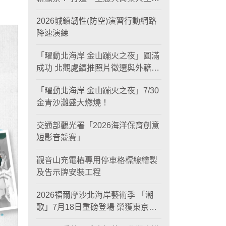
黃金旅遊廊帶
2026城鎮韌性(防空)演習行動網路
降速演練
「曜動北海岸 金山蹦火之夜」圓滿
成功 北觀處續推照片徵選與外籍青
年免費體驗接軌國際四季觀光
「曜動北海岸 金山蹦火之夜」7/30
金青沙灘盛大燃燒！
交通部觀光署「2026海洋保育創意
短影音競賽」
觀音山充電樁專用停車格標線繪製
及告示牌安裝工程
2026福爾摩沙北海岸藝術季 「潮
歌」7月18日重磅登場 榮獲東京設
計金獎 限定兩大週末夜間免費入館