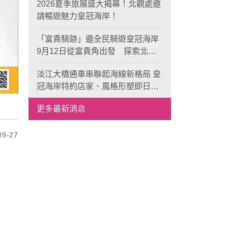
2026夏季旅展盛大揭幕！北觀處邀
請暢遊魅力皇冠海岸！
「富貴騎跡」邀全民騎遊皇冠海岸
9月12日從富貴角出發 探索北海
岸山海風光與在地魅力
淡江大橋通車串聯起海線新格局 皇
冠海岸特約店家、風格形塑即日起
開放報名
更多最新消息
9-27