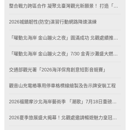
整合戰力跨區合作 凝聚北臺灣觀光新願景！ 打造「生
態與商業共生」黃金旅遊廊帶
2026城鎮韌性(防空)演習行動網路降速演練
「曜動北海岸 金山蹦火之夜」圓滿成功 北觀處續推照
片徵選與外籍青年免費體驗接軌國際四季觀光
「曜動北海岸 金山蹦火之夜」7/30 金青沙灘盛大燃
燒！
交通部觀光署「2026海洋保育創意短影音競賽」
觀音山充電樁專用停車格標線繪製及告示牌安裝工程
2026福爾摩沙北海岸藝術季 「潮歌」7月18日重磅登
場 榮獲東京設計金獎 限定兩大週末夜間免費入館
2026夏季旅展盛大揭幕！北觀處邀請暢遊魅力皇冠海
岸！