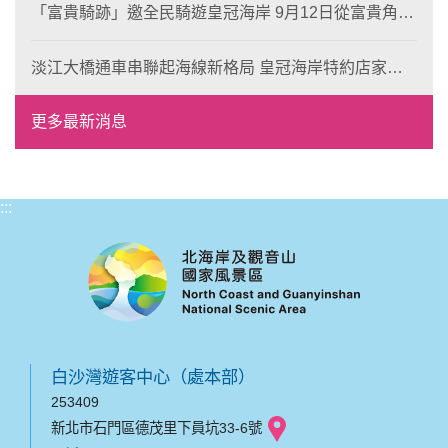
「富貴騎跡」邀全民騎遊皇冠海岸 9月12日從富貴角出
發 探索北海岸山海風光與在地魅力
淡江大橋通車串聯起海線新格局 皇冠海岸特約店家、
風格形塑即日起開放報名
更多最新消息
:::
白沙灣遊客中心（處本部）
253409
新北市石門區德茂里下員坑33-6號