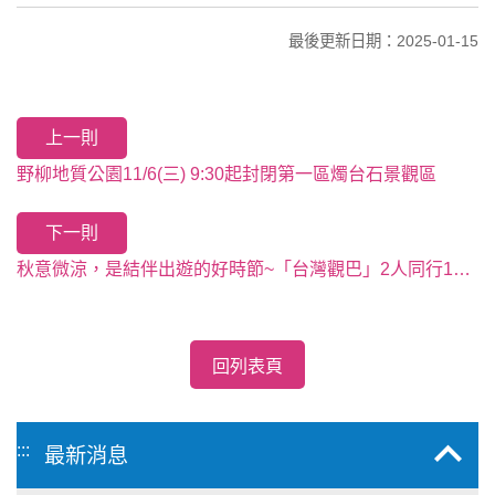
最後更新日期：2025-01-15
上一則
野柳地質公園11/6(三) 9:30起封閉第一區燭台石景觀區
下一則
秋意微涼，是結伴出遊的好時節~「台灣觀巴」2人同行1人免費至12月31日止，來趟精緻小團旅遊最划算！! 配合參觀「台灣觀光100亮點」景點，還有機會賺旅遊金！
回列表頁
:::
最新消息