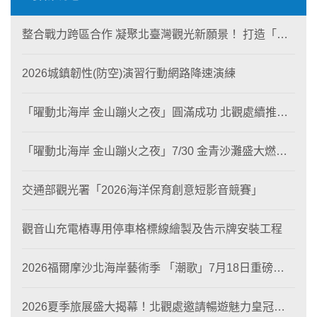
整合戰力跨區合作 凝聚北臺灣觀光新願景！ 打造「生
態與商業共生」黃金旅遊廊帶
2026城鎮韌性(防空)演習行動網路降速演練
「曜動北海岸 金山蹦火之夜」圓滿成功 北觀處續推照
片徵選與外籍青年免費體驗接軌國際四季觀光
「曜動北海岸 金山蹦火之夜」7/30 金青沙灘盛大燃
燒！
交通部觀光署「2026海洋保育創意短影音競賽」
觀音山充電樁專用停車格標線繪製及告示牌安裝工程
2026福爾摩沙北海岸藝術季 「潮歌」7月18日重磅登
場 榮獲東京設計金獎 限定兩大週末夜間免費入館
2026夏季旅展盛大揭幕！北觀處邀請暢遊魅力皇冠海