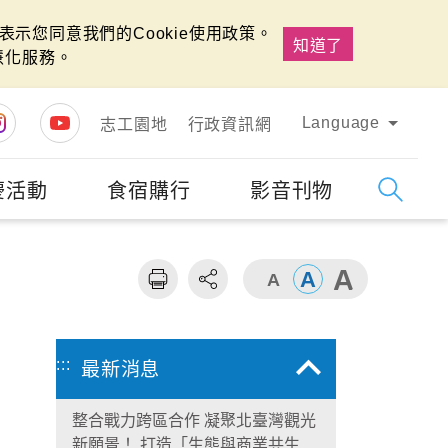
示您同意我們的Cookie使用政策。
知道了
慧化服務。
Language
志工園地
行政資訊網
慶活動
食宿購行
影音刊物
字級
大
:::
最新消息
整合戰力跨區合作 凝聚北臺灣觀光
新願景！ 打造「生態與商業共生」