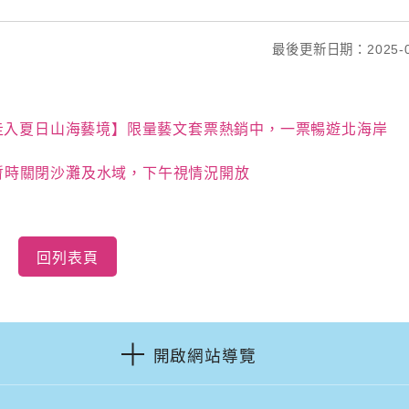
最後更新日期：2025-0
走入夏日山海藝境】限量藝文套票熱銷中，一票暢遊北海岸
時，暫時關閉沙灘及水域，下午視情況開放
回列表頁
開啟網站導覽