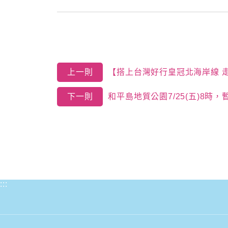
上一則
【搭上台灣好行皇冠北海岸線 
下一則
和平島地質公園7/25(五)8
:::