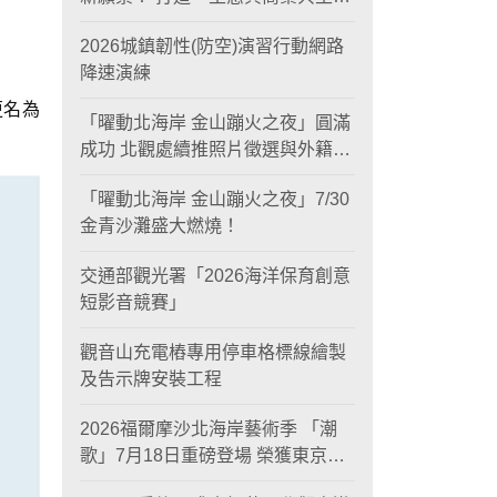
黃金旅遊廊帶
2026城鎮韌性(防空)演習行動網路
降速演練
更名為
「曜動北海岸 金山蹦火之夜」圓滿
成功 北觀處續推照片徵選與外籍青
年免費體驗接軌國際四季觀光
「曜動北海岸 金山蹦火之夜」7/30
金青沙灘盛大燃燒！
交通部觀光署「2026海洋保育創意
短影音競賽」
觀音山充電樁專用停車格標線繪製
及告示牌安裝工程
2026福爾摩沙北海岸藝術季 「潮
歌」7月18日重磅登場 榮獲東京設
計金獎 限定兩大週末夜間免費入館