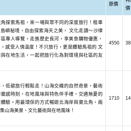
原價
價
視角探索馬祖，來一場與眾不同的深度旅行！租車
島嶼秘境，自由探索海天之美， 文化走讀～沙律
存區專人導覽，走進歷史長河，享美食購物優惠，
4550
38
，感受人情溫度！不只旅行，更是體驗馬祖的 文
續與在地生活，一起把旅行化為對環境與社區的友
手，低碳旅行輕鬆走！山海交織的自然奇景，藝術
的靈感時刻，在地風味與特色伴手禮，交通無憂的
1710
14
遊體驗。用最環保的方式暢遊北海岸與東北角，兩
集山海美景、文化藝術與在地風味！