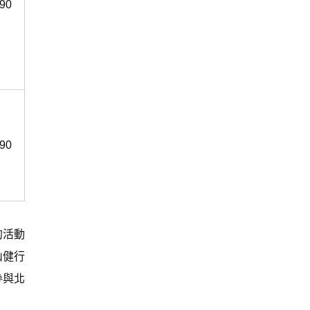
90
90
的活動
山健行
參與北