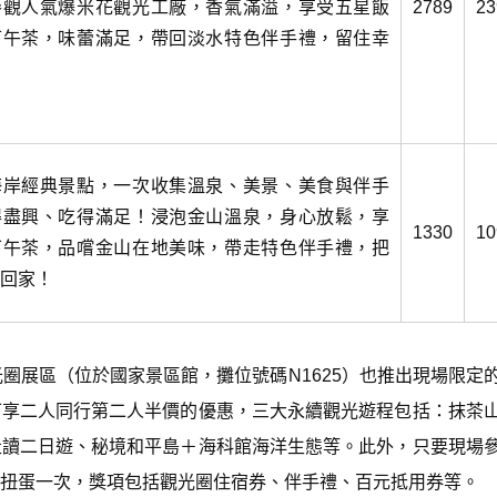
參觀人氣爆米花觀光工廠，香氣滿溢，享受五星飯
2789
23
下午茶，味蕾滿足，帶回淡水特色伴手禮，留住幸
海岸經典景點，一次收集溫泉、美景、美食與伴手
得盡興、吃得滿足！浸泡金山溫泉，身心放鬆，享
1330
10
下午茶，品嚐金山在地美味，帶走特色伴手禮，把
回家！
觀光圈展區（位於國家景區館，攤位號碼N1625）也推出現場限定
可享二人同行第二人半價的優惠，三大永續觀光遊程包括：抹茶
走讀二日遊、秘境和平島＋海科館海洋生態等。此外，只要現場
扭蛋一次，獎項包括觀光圈住宿券、伴手禮、百元抵用券等。