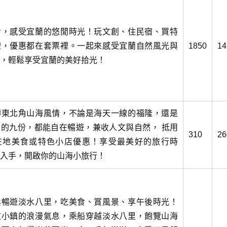
步，感受宜蘭的悠閒時光！玩文創、住民宿、買特
禮，優惠都在套票裡。一起來感受宜蘭自然風光與
1850
14
，輕鬆享受宜蘭的美好拾光！
轉東北角山海風情，不論是海天一線的福隆，還是
的九份，都能自在暢遊，兼收人文與自然， 抵用
310
26
在地美食或特色小店優惠！享受最美好的旅行時
入手，開啟你的山海小旅行！
鬆暢遊淡水八里，吃美食、賞風景、享午後時光！
文小鎮的浪漫氣息，乘船穿越淡水八里，飽覽山海