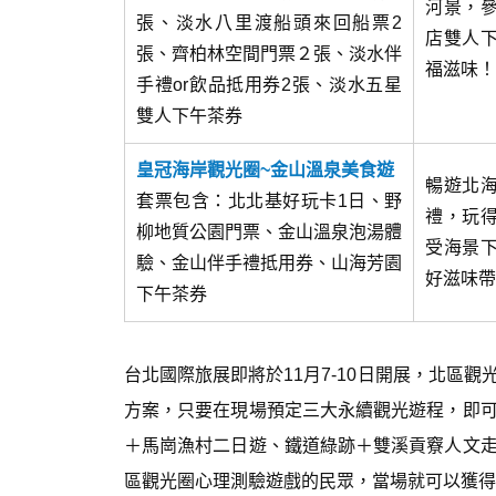
河景，
張、淡水八里渡船頭來回船票2
店雙人
張、齊柏林空間門票２張、淡水伴
福滋味！
手禮or飲品抵用券2張、淡水五星
雙人下午茶券
皇冠海岸觀光圈~金山溫泉美食遊
暢遊北
套票包含：北北基好玩卡1日、野
禮，玩
柳地質公園門票、金山溫泉泡湯體
受海景
驗、金山伴手禮抵用券、山海芳園
好滋味帶
下午茶券
台北國際旅展即將於11月7-10日開展，北區
方案，只要在現場預定三大永續觀光遊程，即
＋馬崗漁村二日遊、鐵道綠跡＋雙溪貢竂人文
區觀光圈心理測驗遊戲的民眾，當場就可以獲得