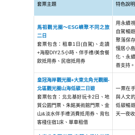
套票主題
特色說明
用永續
馬祖觀光圈～ESG嶼聚不同之旅
自駕暢遊
二日
聚落保
套票包含：租車1日(自駕)、走讀
慢居小島
+海廢DIY2.5小時、伴手禮/美食餐
化、永
飲抵用券、民宿抵用券
善支持。
皇冠海岸觀光圈+大東北角光觀圈-
北區觀光圈山海低碳二日遊
一票在
套票包含：北北基好玩卡2日、地
與人文
質公園門票、朱銘美術館門票、金
低碳暢
山&淡水伴手禮消費抵用券、背包
天一夜收
客棧住宿1床、單車租借