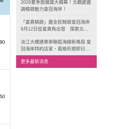
2026夏季旅展盛大揭幕！北觀處邀
請暢遊魅力皇冠海岸！
「富貴騎跡」邀全民騎遊皇冠海岸
9月12日從富貴角出發 探索北海
岸山海風光與在地魅力
淡江大橋通車串聯起海線新格局 皇
90
冠海岸特約店家、風格形塑即日起
開放報名
更多最新消息
50