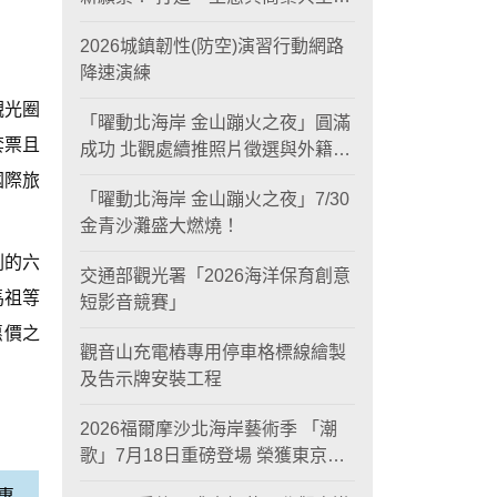
黃金旅遊廊帶
2026城鎮韌性(防空)演習行動網路
降速演練
觀光圈
「曜動北海岸 金山蹦火之夜」圓滿
套票且
成功 北觀處續推照片徵選與外籍青
年免費體驗接軌國際四季觀光
國際旅
「曜動北海岸 金山蹦火之夜」7/30
金青沙灘盛大燃燒！
劃的六
交通部觀光署「2026海洋保育創意
馬祖等
短影音競賽」
惠價之
觀音山充電樁專用停車格標線繪製
及告示牌安裝工程
2026福爾摩沙北海岸藝術季 「潮
歌」7月18日重磅登場 榮獲東京設
計金獎 限定兩大週末夜間免費入館
惠