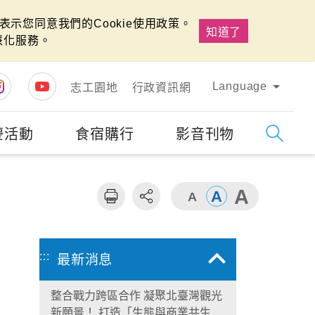
示您同意我們的Cookie使用政策。
知道了
慧化服務。
Language
志工園地
行政資訊網
慶活動
食宿購行
影音刊物
字級
大
:::
最新消息
整合戰力跨區合作 凝聚北臺灣觀光
新願景！ 打造「生態與商業共生」