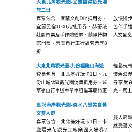
大東北角觀光圈-宜蘭自得拾光漫
旅二日
套票包含：宜蘭文創DIY抵用券、
放慢腳
宜蘭民宿1000元抵用券、赫蒂法
色伴手
莊園門票及手作體驗券、蘭陽博物
人文氣息
館門票、吉美自行車行憑套票享8
折
大東北角觀光圈-九份福隆山海遊
輕鬆玩
套票包含：北北基好玩卡1日、九
懷舊浪漫
份山城北區觀光圈消費抵用券、舊
券享受
草嶺自行車道車單車租借專屬特惠
光。馬上
皇冠海岸觀光圈-淡水八里美食藝
文雙人遊
雙人輕
套票包含：北北基好玩卡1日、卡
感受藝
滋爆米花觀光工廠樂園入場券2