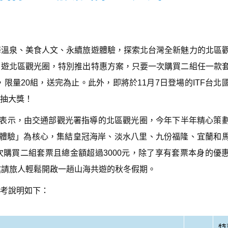
海溫泉、美食人文、永續旅遊體驗，探索北台灣全新魅力的北區
自遊北區觀光圈，特別推出特惠方案，只要一次購買二組任一款
，限量20組，送完為止。此外，即將於11月7日登場的ITF台北
抽大獎！
)表示，由交通部觀光署指導的北區觀光圈，今年下半年精心策
度體驗」為核心，集結皇冠海岸、淡水八里、九份福隆、宜蘭和
購買二組套票且總金額超過3000元，除了享有套票本身的優
邀請旅人輕鬆開啟一趟山海共遊的秋冬假期。
考說明如下：
特