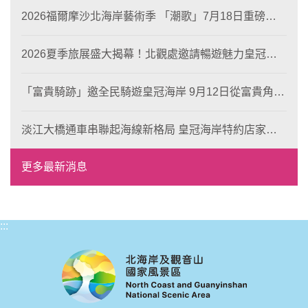
2026福爾摩沙北海岸藝術季 「潮歌」7月18日重磅登
場 榮獲東京設計金獎 限定兩大週末夜間免費入館
2026夏季旅展盛大揭幕！北觀處邀請暢遊魅力皇冠海
岸！
「富貴騎跡」邀全民騎遊皇冠海岸 9月12日從富貴角出
發 探索北海岸山海風光與在地魅力
淡江大橋通車串聯起海線新格局 皇冠海岸特約店家、
風格形塑即日起開放報名
更多最新消息
:::