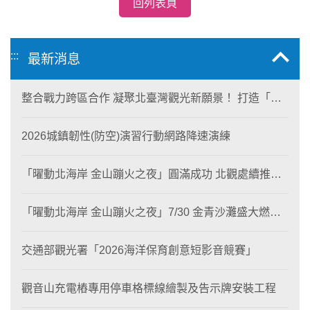
回列表頁
:::
最新消息
整合戰力跨區合作 凝聚北臺灣觀光新願景！ 打造「生
態與商業共生」黃金旅遊廊帶
2026城鎮韌性(防空)演習行動網路降速演練
「曜動北海岸 金山蹦火之夜」圓滿成功 北觀處續推照
片徵選與外籍青年免費體驗接軌國際四季觀光
「曜動北海岸 金山蹦火之夜」7/30 金青沙灘盛大燃
燒！
交通部觀光署「2026海洋保育創意短影音競賽」
觀音山充電樁專用停車格標線繪製及告示牌安裝工程