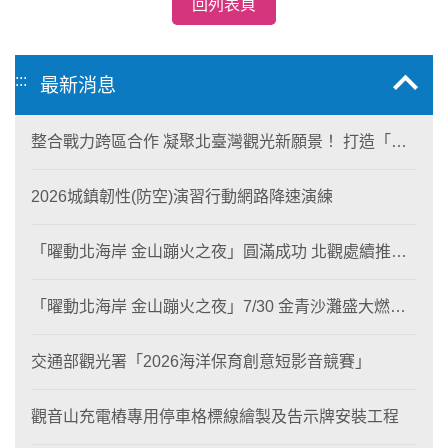
回列表頁
:::
最新消息
整合戰力跨區合作 凝聚北臺灣觀光新願景！ 打造「生
態與商業共生」黃金旅遊廊帶
2026城鎮韌性(防空)演習行動網路降速演練
「曜動北海岸 金山蹦火之夜」圓滿成功 北觀處續推照
片徵選與外籍青年免費體驗接軌國際四季觀光
「曜動北海岸 金山蹦火之夜」7/30 金青沙灘盛大燃
燒！
交通部觀光署「2026海洋保育創意短影音競賽」
觀音山充電樁專用停車格標線繪製及告示牌安裝工程