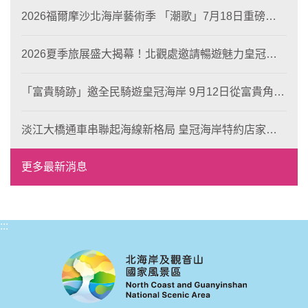
2026福爾摩沙北海岸藝術季 「潮歌」7月18日重磅登
場 榮獲東京設計金獎 限定兩大週末夜間免費入館
2026夏季旅展盛大揭幕！北觀處邀請暢遊魅力皇冠海
岸！
「富貴騎跡」邀全民騎遊皇冠海岸 9月12日從富貴角出
發 探索北海岸山海風光與在地魅力
淡江大橋通車串聯起海線新格局 皇冠海岸特約店家、
風格形塑即日起開放報名
更多最新消息
:::