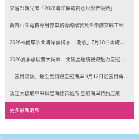
交通部觀光署「2026海洋保育創意短影音競賽」
觀音山充電樁專用停車格標線繪製及告示牌安裝工程
2026福爾摩沙北海岸藝術季 「潮歌」7月18日重磅登
場 榮獲東京設計金獎 限定兩大週末夜間免費入館
2026夏季旅展盛大揭幕！北觀處邀請暢遊魅力皇冠海
岸！
「富貴騎跡」邀全民騎遊皇冠海岸 9月12日從富貴角出
發 探索北海岸山海風光與在地魅力
淡江大橋通車串聯起海線新格局 皇冠海岸特約店家、
風格形塑即日起開放報名
更多最新消息
:::