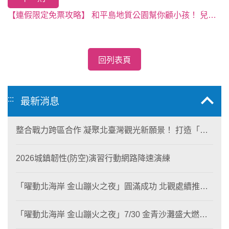
【連假限定免票攻略】 和平島地質公園幫你顧小孩！ 兒童節12歲以下兒童通通免費入園！ 基隆超狂親子免票遊程，無腦跟走拯救連假崩潰爸媽！
回列表頁
:::
最新消息
整合戰力跨區合作 凝聚北臺灣觀光新願景！ 打造「生
態與商業共生」黃金旅遊廊帶
2026城鎮韌性(防空)演習行動網路降速演練
「曜動北海岸 金山蹦火之夜」圓滿成功 北觀處續推照
片徵選與外籍青年免費體驗接軌國際四季觀光
「曜動北海岸 金山蹦火之夜」7/30 金青沙灘盛大燃
燒！