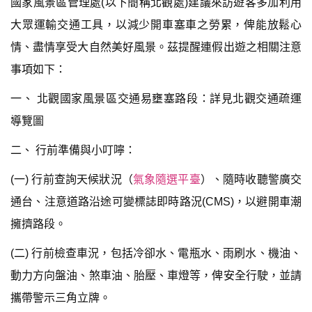
國家風景區管理處(以下簡稱北觀處)建議來訪遊客多加利用
大眾運輸交通工具，以減少開車塞車之勞累，俾能放鬆心
情、盡情享受大自然美好風景。茲提醒連假出遊之相關注意
事項如下：
一、 北觀國家風景區交通易壅塞路段：詳見北觀交通疏運
導覽圖
二、 行前準備與小叮嚀：
(一) 行前查詢天候狀況（
氣象隨選平臺
）、隨時收聽警廣交
通台、注意道路沿途可變標誌即時路況(CMS)，以避開車潮
擁擠路段。
(二) 行前檢查車況，包括冷卻水、電瓶水、雨刷水、機油、
動力方向盤油、煞車油、胎壓、車燈等，俾安全行駛，並請
攜帶警示三角立牌。