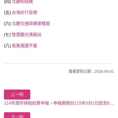
(四)
北觀粉絲團
(五)
台灣好行官網
(六)
北觀交通疏運導覽圖
(七)
智慧觀光情報站
(八)
氣象隨選平臺
最後更新日期：2026-04-01
上一則
114年度所得稅結算申報，申報期間自115年5月1日起至6月1日止，請多運用手機或網路辦理申報，快速又方便。
下一則