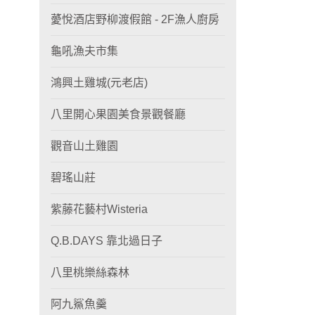
薆悅酒店野柳渡假館 - 2F漁人廚房
龜吼漁夫市集
鴻興土雞城(元老店)
八里開心果園美食景觀餐廳
觀音山土雞園
碧瑤山莊
紫藤花藝村Wisteria
Q.B.DAYS 靠北過日子
八里桃樂絲森林
阿九鯊魚羹