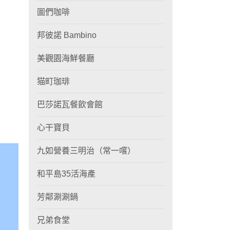
圖們咖啡
邦彼諾 Bambino
美觀園海鮮餐廳
猫町珈琲
巴莎諾瓦餐飲會館
心干寶貝
九如營養三明治（常一嚐）
和平島35活海產
芳鄰涮涮鍋
兄弟食堂