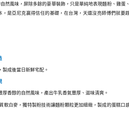
的自然風味，屏除多餘的豪華裝飾，只是單純地表現麵粉、雞蛋
本，是亞尼克贏得信任的基礎，在台灣，天還沒亮師傅們就要
造
，製成後當日新鮮宅配。
現
豐厚香醇的自然風味，產出牛乳香氣豐厚、滋味清爽。
質軟白麥，獨特製粉技術讓麵粉顆粒更加細緻，製成的蛋糕口