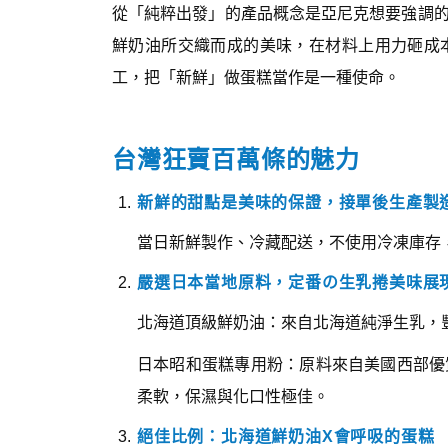
從「純粹出發」的產品概念是亞尼克想要強調
鮮奶油所交織而成的美味，在材料上用力砸成
工，把「新鮮」做蛋糕當作是一種使命。
台灣狂賣百萬條的魅力
新鮮的甜點是美味的保證，接單後生產製
當日新鮮製作、冷藏配送，不使用冷凍庫存
嚴選日本當地原料，定番の生乳捲美味展
北海道頂級鮮奶油：來自北海道純淨生乳，
日本昭和蛋糕專用粉：原料來自美國西部優
柔軟，保濕與化口性極佳。
絕佳比例：北海道鮮奶油X會呼吸的蛋糕