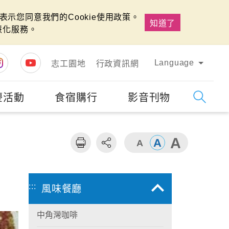
示您同意我們的Cookie使用政策。
知道了
慧化服務。
Language
志工園地
行政資訊網
慶活動
食宿購行
影音刊物
字級
大
:::
風味餐廳
中角灣咖啡