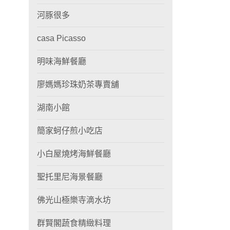
河豚很多
casa Picasso
明味海鮮餐廳
廖媽媽珍珠奶茶專賣舖
湖南小館
簡家蚵仔煎小吃店
小白屋燒烤海鮮餐廳
聖托里尼海景餐廳
佛光山極樂寺滴水坊
群賢閣蔬食精緻料理