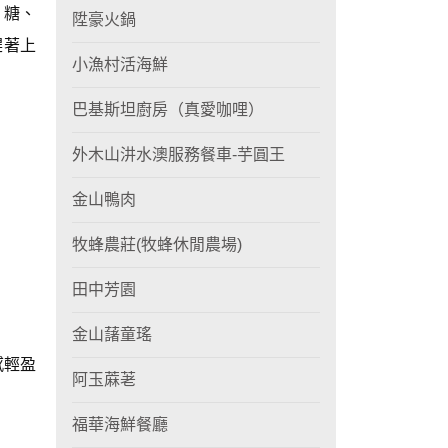
、糖、
陞豪火鍋
趕著上
小漁村活海鮮
巴基斯坦廚房（真愛咖哩）
外木山汫水澳服務餐車-芋圓王
金山鴨肉
牧蜂農莊(牧蜂休閒農場)
田中芳園
金山藷童瑤
感輕盈
阿玉蔴荖
福華海鮮餐廳