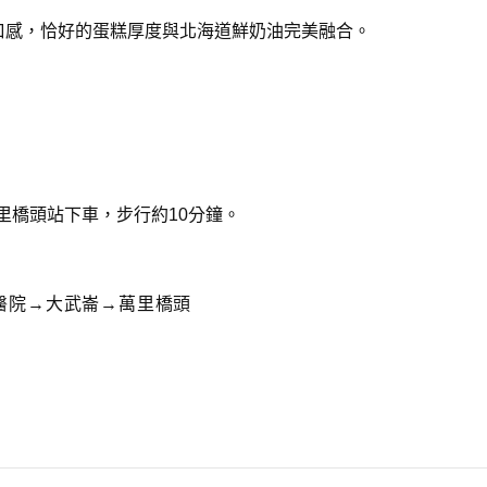
口感，恰好的蛋糕厚度與北海道鮮奶油完美融合。
里橋頭站下車，步行約10分鐘。
醫院→大武崙→萬里橋頭