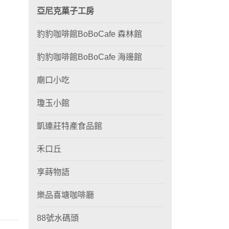
亞尼克菓子工房
豹豹咖啡館BoBoCafe 森林館
豹豹咖啡館BoBoCafe 海邊館
廟口小吃
瓊玉小館
凱連莊特產食品館
禾口丘
享蒔物語
樂品喜塘咖啡廳
88號水碼頭