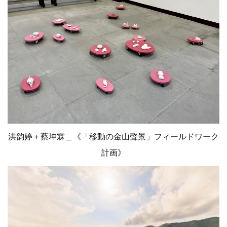
洪韵婷＋蔡坤霖＿《「移動の金山聲景」フィールドワーク
計画》