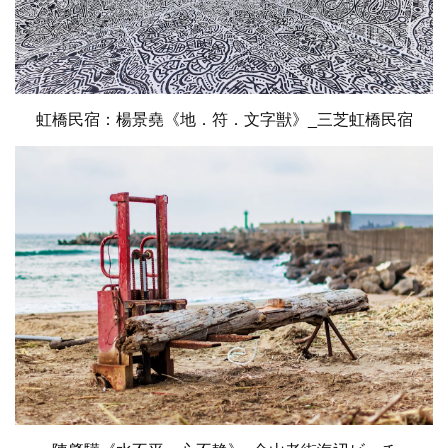
虹橋民宿：楊景堯《地．符．文字獣》_三芝虹橋民宿