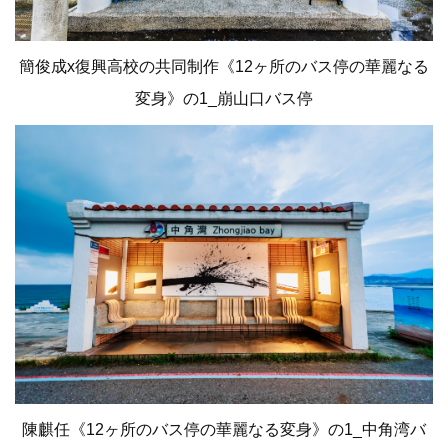
簡俊成x復興高校の共同制作《12ヶ所のバス停の華麗なる
変身》の1_崩山口バス停
陳麒任《12ヶ所のバス停の華麗なる変身》の1_中角湾バ