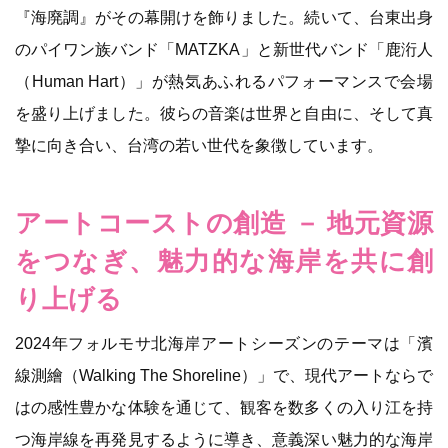
『海廃調』がその幕開けを飾りました。続いて、台東出身
のパイワン族バンド「MATZKA」と新世代バンド「鹿洐人
（Human Hart）」が熱気あふれるパフォーマンスで会場
を盛り上げました。彼らの音楽は世界と自由に、そして真
摯に向き合い、台湾の若い世代を象徴しています。
アートコーストの創造 － 地元資源
をつなぎ、魅力的な海岸を共に創
り上げる
2024年フォルモサ北海岸アートシーズンのテーマは「濱
線測繪（Walking The Shoreline）」で、現代アートならで
はの感性豊かな体験を通じて、観客を数多くの入り江を持
つ海岸線を再発見するように導き、意義深い魅力的な海岸