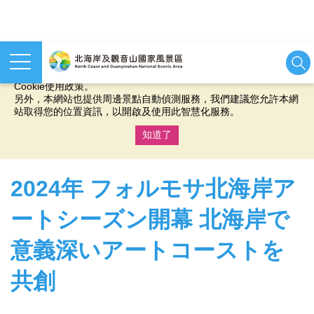
本網站使用cookies等相關技術以持續優化網站服務，並有助於為
您提供更佳的體驗，當您繼續使用本網站即表示您同意我們的
Cookie使用政策。
另外，本網站也提供周邊景點自動偵測服務，我們建議您允許本網
站取得您的位置資訊，以開啟及使用此智慧化服務。
知道了
:::
2024年 フォルモサ北海岸ア
ートシーズン開幕 北海岸で
意義深いアートコーストを
共創