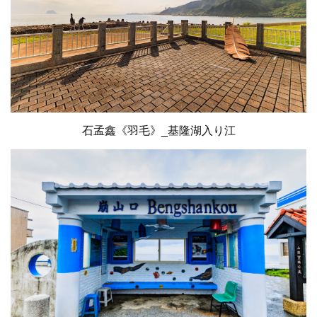
石孟鑫《羽毛》_基隆湖入り江