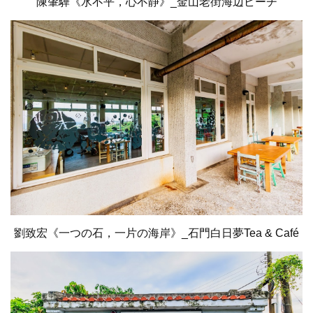
陳肇驊《水不平，心不静》_金山老街海辺ビーチ
劉致宏《一つの石，一片の海岸》_石門白日夢Tea & Café