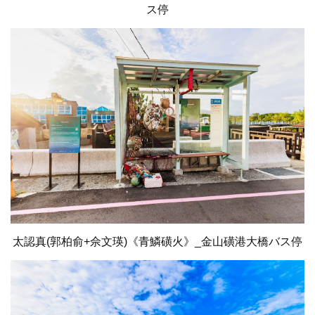
ス停
太認真(郭柏俞+佘文瑛)《青鱗磺火》_金山磺港大橋バス停