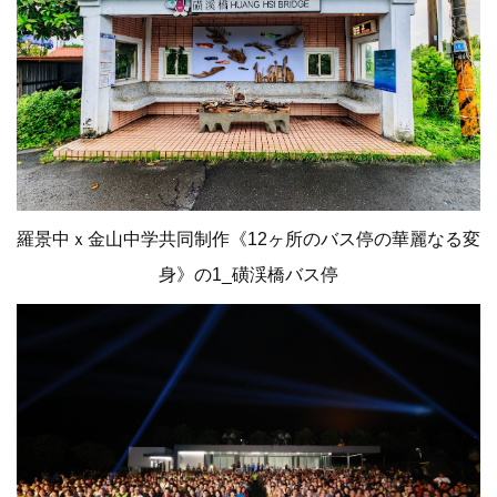
羅景中ｘ金山中学共同制作《12ヶ所のバス停の華麗なる変
身》の1_磺渓橋バス停