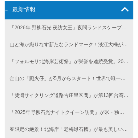
:::
最新情報
「2026年 野柳石光 夜訪女王」夜間ランドスケープ美
術館が6月28日に登場。
山と海が織りなす新たなランドマーク！淡江大橋が観
音山から北海岸を結び、低炭素観光ルートを創出。
「フォルモサ北海岸芸術祭」が栄誉を連続受賞。202
4年の「濱線測繪」と2025年の「漂流木演義」が、と
もに2026年アメリカ「MUSEデザインアワード（金
金山の「蹦火仔」が5月からスタート！世界で唯一の
賞）」を受賞。
「蹦火漁」が期間限定で登場。
「雙灣サイクリング道路古庄里区間」が第13回台湾景
観大賞を受賞し、世界レベルの海岸美を創出。
「2025年野柳石光ナイトクイーン訪問」が米・独・
仏・英の国際デザイン賞を席巻、台湾観光のソフトパ
ワーを照らす
春限定の絶景！北海岸「老梅緑石槽」が最も美しい季
節に！