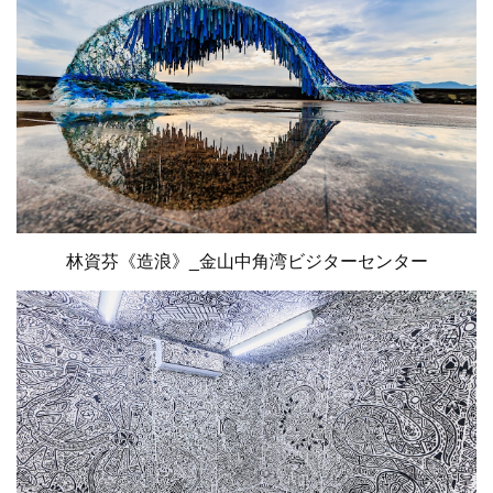
林資芬《造浪》_金山中角湾ビジターセンター