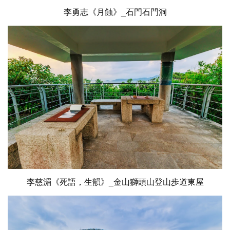
李勇志《月蝕》_石門石門洞
李慈湄《死語，生韻》_金山獅頭山登山歩道東屋