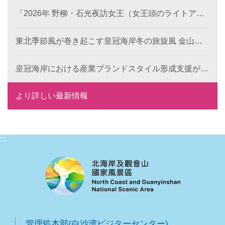
「2026年 野柳・石光夜訪女王（女王頭のライトアッ
プイベント）」のプレ企画がスタート！《双后伝承》
デジタル作品の公募が本日より開始、世界中から代表
東北季節風が巻き起こす皇冠海岸冬の旅旋風 金山・
的な地形景観の新たな表現を募集します。
萬里で楽しむレジャー・食事・温泉
皇冠海岸における産業ブランドスタイル形成支援が成
果を発揮： 6つの特色ある目玉で、地域ブランドの国
際競争力を向上
より詳しい最新情報
:::
管理処本部(白沙湾ビジターセンター)