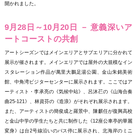
開かれました。
9月28日～10月20日 － 意義深いア
ートコーストの共創
アートシーズンではメインエリアとサブエリアに分かれて
展示が催されます。メインエリアでは屋外の大規模なイン
スタレーション作品が萬里大鵬足湯公園、金山朱銘美術
館、中角湾ビジターセンターに展示されます。ここではア
ーティスト・李承亮の《気候中站》、呂沐芢の《山海合奏
曲25-121》、林資芬の《造浪》がそれぞれ展示されます。
また、アーティストの簡俊成と羅景中、陳麒任が復興高校
と金山中学の学生たちと共に制作した《12座公車亭的華麗
変身》は台2号線沿いのバス停に展示され、北海岸のミニ