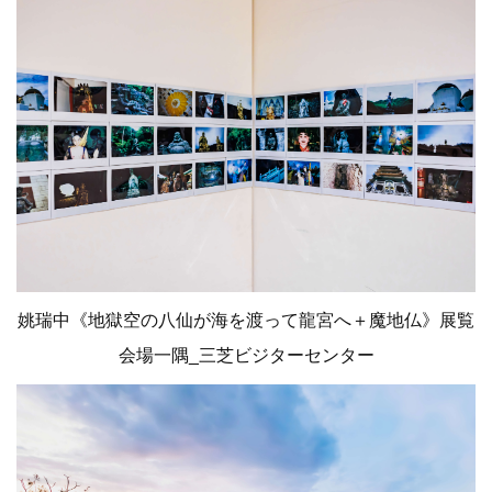
姚瑞中《地獄空の八仙が海を渡って龍宮へ＋魔地仏》展覧
会場一隅_三芝ビジターセンター