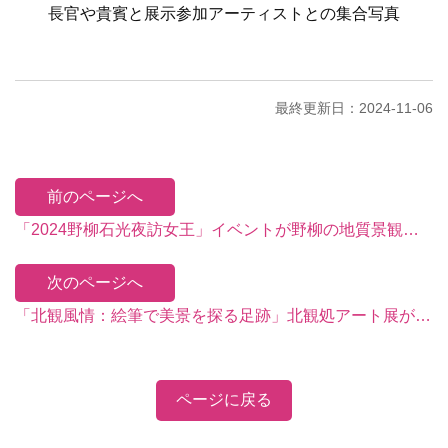
長官や貴賓と展示参加アーティストとの集合写真
最終更新日：2024-11-06
前のページへ
「2024野柳石光夜訪女王」イベントが野柳の地質景観アートを表現し、2024年のアメリカ・ミューズクリエイティブアワードおよびフランス・デザイン賞で金賞を受賞！
次のページへ
「北観風情：絵筆で美景を探る足跡」北観処アート展が盛大に開幕
ページに戻る