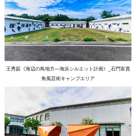
王秀茹《海辺の鳥地方—海浜シルエット計画》_石門富貴
角風芸術キャンプエリア