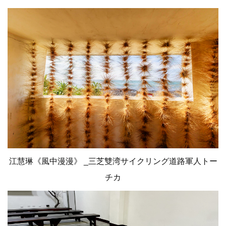
江慧琳《風中漫漫》 _三芝雙湾サイクリング道路軍人トー
チカ