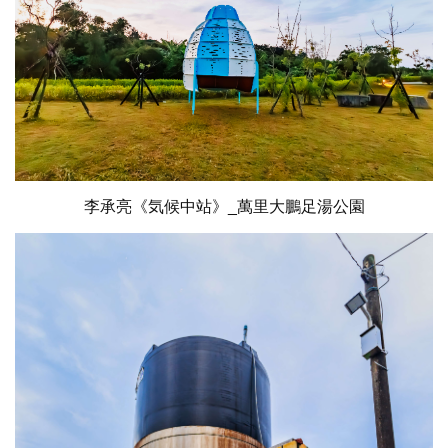
李承亮《気候中站》_萬里大鵬足湯公園