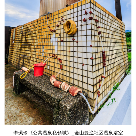
李珮瑜《公共温泉私領域》_金山豊漁社区温泉浴室