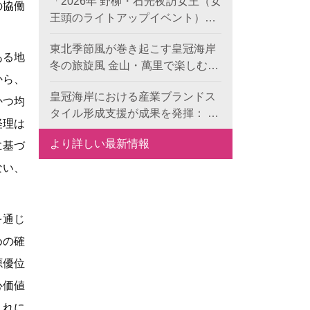
「2026年 野柳・石光夜訪女王（女
の協働
王頭のライトアップイベント）」
のプレ企画がスタート！《双后伝
東北季節風が巻き起こす皇冠海岸
承》デジタル作品の公募が本日よ
ある地
冬の旅旋風 金山・萬里で楽しむレ
り開始、世界中から代表的な地形
から、
ジャー・食事・温泉
景観の新たな表現を募集します。
皇冠海岸における産業ブランドス
かつ均
タイル形成支援が成果を発揮： 6
経理は
つの特色ある目玉で、地域ブラン
より詳しい最新情報
に基づ
ドの国際競争力を向上
ない、
を通じ
めの確
源優位
心価値
これに