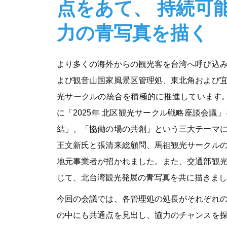
点をあて、 持続可
力の青写真を描く
より多くの海外からの観光客を台湾へ呼び込
よび観音山国家風景区管理処、東北角および
光サークルの統合を積極的に推進しています。
に「2025年 北区観光サークル戦略座談会
結」、「協働の場の共創」という三大テーマ
王文新氏と張清来総顧問、馬祖観光サークル
地元事業者が招かれました。また、交通部観
じて、北台湾観光発展の青写真を共に描きまし
今回の会議では、各管理処の処長がそれぞれ
の中にも共通点を見出し、協力のチャンスを