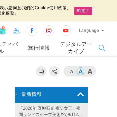
示您同意我們的Cookie使用政策。
知道了
慧化服務。
Language
スティバ
デジタルアー
旅行情報
ル
カイブ
:::
最新情報
「2026年 野柳石光 夜訪女王」夜
間ランドスケープ美術館が6月28