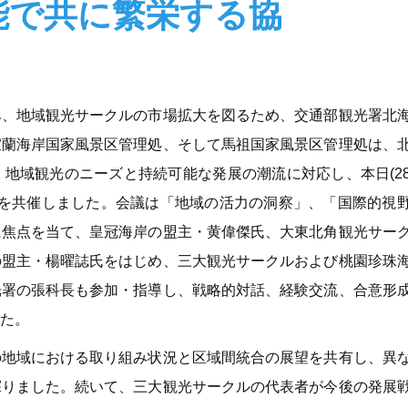
能で共に繁栄する協
み、地域観光サークルの市場拡大を図るため、交通部観光署北
宜蘭海岸国家風景区管理処、そして馬祖国家風景区管理処は、
地域観光のニーズと持続可能な発展の潮流に対応し、本日(2
議」を共催しました。会議は「地域の活力の洞察」、「国際的視
に焦点を当て、皇冠海岸の盟主・黄偉傑氏、大東北角観光サー
の盟主・楊曜誌氏をはじめ、三大観光サークルおよび桃園珍珠
光署の張科長も参加・指導し、戦略的対話、経験交流、合意形
た。
の地域における取り組み状況と区域間統合の展望を共有し、異
探りました。続いて、三大観光サークルの代表者が今後の発展