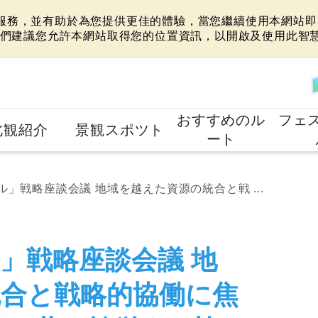
站服務，並有助於為您提供更佳的體驗，當您繼續使用本網站即表
們建議您允許本網站取得您的位置資訊，以開啟及使用此智
おすすめのル
フェ
北観紹介
景観スポツト
ート
」戦略座談会議 地域を越えた資源の統合と戦 ...
」戦略座談会議 地
合と戦略的協働に焦