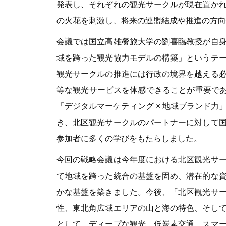
発表し、それぞれの観光サークルが現在置か
の火花を刺激し、将来の連盟結成や推進の方向
会議では国立高雄餐旅大学の劉喜臨教授が自
域を跨った観光協力モデルの構築」というテ
観光サークルの推進には行政の境界を越える
等な観光サービスを体感できることが重要である
「デジタルマーケティング × 地域ブランド
き、北区観光サークルのパートナーに対して
参加者に多くの学びをもたらしました。
今回の戦略会議は今年度における北区観光サ
て地域を跨った統合の基盤を固め、潜在的な
かな基盤を築きました。今後、「北区観光サ
性、東北角広域エリアの山と海の特色、そし
として、ディープな観光、低炭素交通、スマ