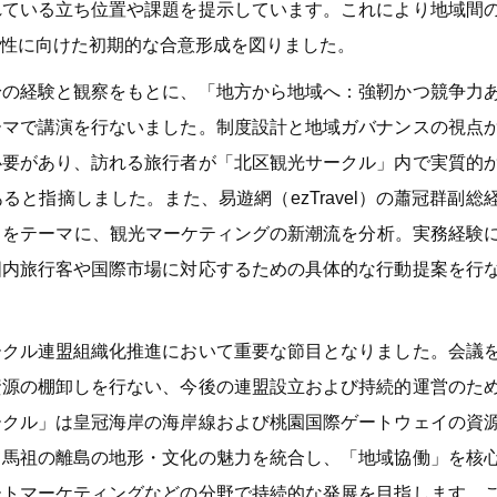
れている立ち位置や課題を提示しています。これにより地域間
性に向けた初期的な合意形成を図りました。
身の経験と観察をもとに、「地方から地域へ：強靭かつ競争力
ーマで講演を行ないました。制度設計と地域ガバナンスの視点
必要があり、訪れる旅行者が「北区観光サークル」内で実質的
と指摘しました。また、易遊網（ezTravel）の蕭冠群副総
力」をテーマに、観光マーケティングの新潮流を分析。実務経験
国内旅行客や国際市場に対応するための具体的な行動提案を行
ークル連盟組織化推進において重要な節目となりました。会議
資源の棚卸しを行ない、今後の連盟設立および持続的運営のた
ークル」は皇冠海岸の海岸線および桃園国際ゲートウェイの資
て馬祖の離島の地形・文化の魅力を統合し、「地域協働」を核
ートマーケティングなどの分野で持続的な発展を目指します。