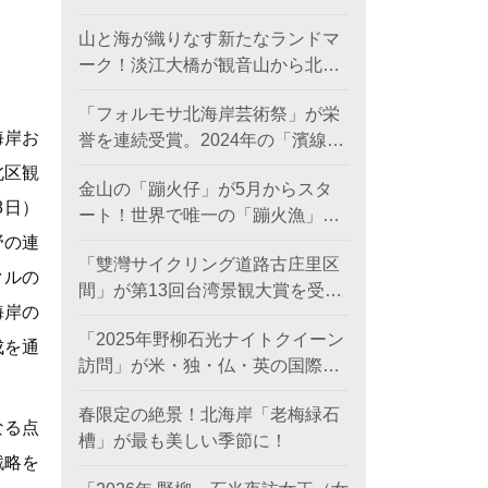
日に登場。
山と海が織りなす新たなランドマ
ーク！淡江大橋が観音山から北海
岸を結び、低炭素観光ルートを創
「フォルモサ北海岸芸術祭」が栄
出。
海岸お
誉を連続受賞。2024年の「濱線測
繪」と2025年の「漂流木演義」
北区観
金山の「蹦火仔」が5月からスタ
が、ともに2026年アメリカ「MUS
8日）
ート！世界で唯一の「蹦火漁」が
Eデザインアワード（金賞）」を
期間限定で登場。
野の連
受賞。
「雙灣サイクリング道路古庄里区
クルの
間」が第13回台湾景観大賞を受賞
海岸の
し、世界レベルの海岸美を創出。
「2025年野柳石光ナイトクイーン
成を通
訪問」が米・独・仏・英の国際デ
ザイン賞を席巻、台湾観光のソフ
春限定の絶景！北海岸「老梅緑石
トパワーを照らす
なる点
槽」が最も美しい季節に！
戦略を