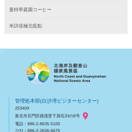
曼特寧庭園コーヒー
米詩堤極北藍點
:::
管理処本部(白沙湾ビジターセンター)
253409
新北市石門区徳茂里下員坑33の6号
電話：886-2-8635-5100
ﾌｧｸｽ：886-2-2636-6675