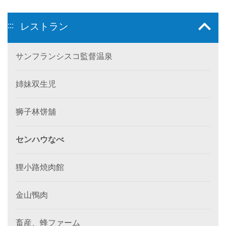
:::
レストラン
サンフランシスコ監督温泉
姉妹双生児
狮子林饼舖
センハウなべ
狸小路焼肉館
金山鴨肉
畜産、蜂ファーム