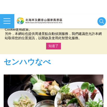
本網站使用cookies等相關技術以持續優化網站服務，並有助於為
您提供更佳的體驗，當您繼續使用本網站即表示您同意我們的
Cookie使用政策。
另外，本網站也提供周邊景點自動偵測服務，我們建議您允許本網
站取得您的位置資訊，以開啟及使用此智慧化服務。
知道了
:::
センハウなべ