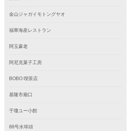
金山ジャガイモトングヤオ
福華海産レストラン
阿玉蔴老
阿尼克菓子工房
BOBO 喫茶店
基隆市廟口
于瓊ユー小館
88号水埠頭