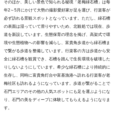
そのほか、美しい景色で知られる秘境「老梅緑石槽」は每
年2～5月にかけて大勢の撮影愛好家が足を運び、行楽客が
必ず訪れる景観スポットとなっています。ただし、緑石槽
の表面は湿っていて滑りやすいため、北観処では現在、歩
道を新設しています。生態保育の理念を掲げ、高架式で環
境や生態植物への影響を減らし、富貴角歩道から緑石槽ま
で繋がる歩道を整備しています。行楽客の方は歩道から安
全に緑石槽を観賞でき、石槽を踏んで生長環境を破壊した
りしないようにしています。希少な緑石槽により持続的に
生存し、同時に富貴角灯台や富基漁港へ訪れる行楽客が老
梅社区も訪れるようになっています。歩道が繋がることで
石門エリアのその他の人気スポットにも足を運ぶようにな
り、石門の美をディープに体験してもらえるようになりま
す。