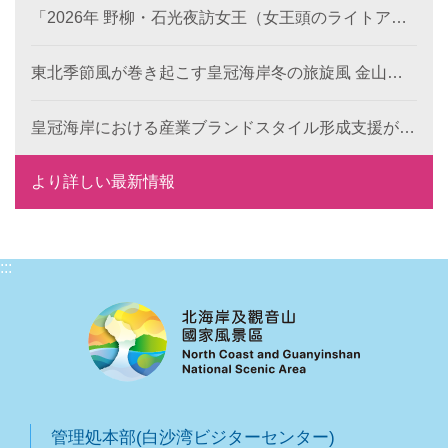
「2026年 野柳・石光夜訪女王（女王頭のライトアッ
プイベント）」のプレ企画がスタート！《双后伝承》
デジタル作品の公募が本日より開始、世界中から代表
東北季節風が巻き起こす皇冠海岸冬の旅旋風 金山・
的な地形景観の新たな表現を募集します。
萬里で楽しむレジャー・食事・温泉
皇冠海岸における産業ブランドスタイル形成支援が成
果を発揮： 6つの特色ある目玉で、地域ブランドの国
際競争力を向上
より詳しい最新情報
:::
管理処本部(白沙湾ビジターセンター)