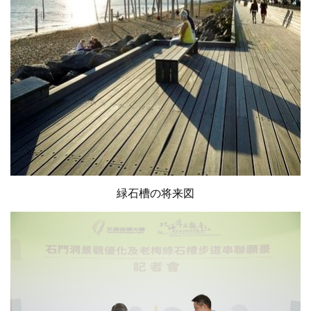
緑石槽の将来図