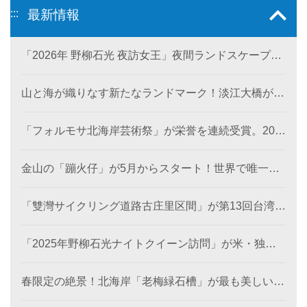
:::
最新情報
「2026年 野柳石光 夜訪女王」夜間ランドスケープ美
術館が6月28日に登場。
山と海が織りなす新たなランドマーク！淡江大橋が観
音山から北海岸を結び、低炭素観光ルートを創出。
「フォルモサ北海岸芸術祭」が栄誉を連続受賞。202
4年の「濱線測繪」と2025年の「漂流木演義」が、と
もに2026年アメリカ「MUSEデザインアワード（金
金山の「蹦火仔」が5月からスタート！世界で唯一の
賞）」を受賞。
「蹦火漁」が期間限定で登場。
「雙灣サイクリング道路古庄里区間」が第13回台湾景
観大賞を受賞し、世界レベルの海岸美を創出。
「2025年野柳石光ナイトクイーン訪問」が米・独・
仏・英の国際デザイン賞を席巻、台湾観光のソフトパ
ワーを照らす
春限定の絶景！北海岸「老梅緑石槽」が最も美しい季
節に！