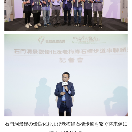
石門洞景観の優良化および老梅緑石槽歩道を繋ぐ将来像に