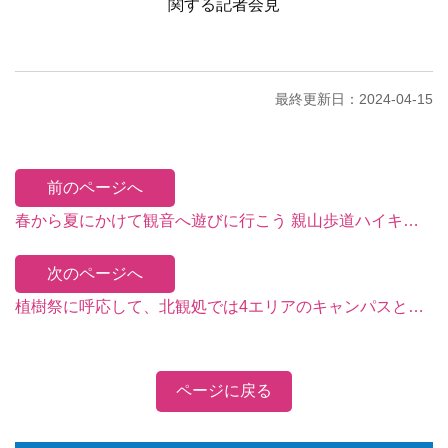
関する記者会見
最終更新日：2024-04-15
前のページへ
春から夏にかけて観音へ遊びに行こう 親山歩道ハイキング 豊かな自然生態の美しさ！
次のページへ
植樹祭に呼応して、北観処では4エリアのキャンパスと連携して観光の安全性を促進するため、数百本の苗木を植えました。
ページに戻る