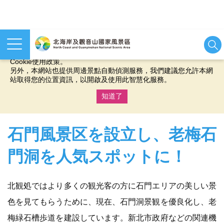
本網站使用cookies等相關技術以持續優化網站服務，並有助於為
您提供更佳的體驗，當您繼續使用本網站即表示您同意我們的
Cookie使用政策。
另外，本網站也提供周邊景點自動偵測服務，我們建議您允許本網
站取得您的位置資訊，以開啟及使用此智慧化服務。
知道了
:::
石門風景区を設立し、老梅石
門洞を人気スポットに！
北観処ではより多くの観光客の方に石門エリアの美しい景
色を見てもらうために、現在、石門洞景観を優良化し、老
梅緑石槽歩道を建設しています。新北市政府などの関連機