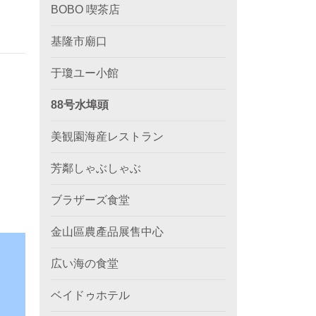
BOBO 喫茶店
基隆市廟口
于瓊ユー小館
88号水埠頭
美観園海産レストラン
芳鄰しゃぶしゃぶ
ブラザーズ食堂
金山區農產品展售中心
広い海の食堂
ベイドゥホテル