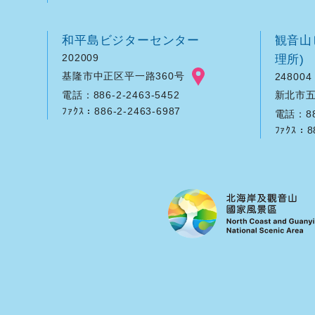
和平島ビジターセンター
観音山
202009
理所)
基隆市中正区平一路360号
248004
新北市五
電話：886-2-2463-5452
ﾌｧｸｽ：886-2-2463-6987
電話：886
ﾌｧｸｽ：8