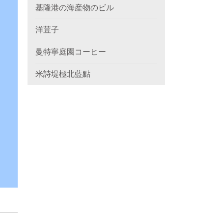
基隆港の海産物のビル
洋荳子
曼特寧庭園コーヒー
米詩堤極北藍點