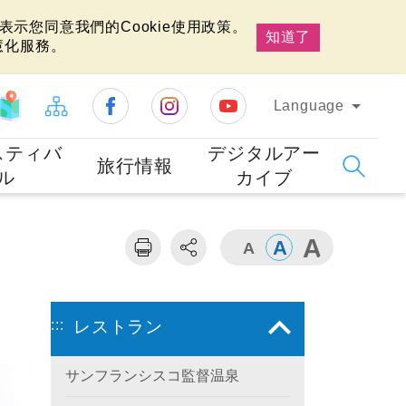
示您同意我們的Cookie使用政策。
知道了
慧化服務。
Language
スティバ
デジタルアー
旅行情報
ル
カイブ
:::
レストラン
サンフランシスコ監督温泉