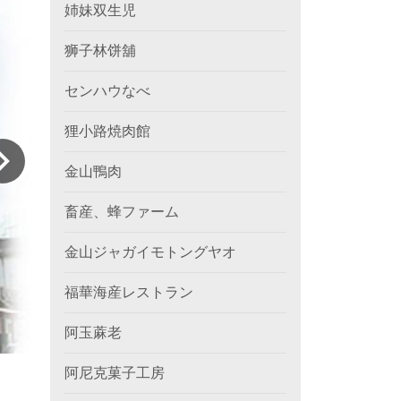
姉妹双生児
狮子林饼舖
センハウなべ
狸小路焼肉館
金山鴨肉
畜産、蜂ファーム
金山ジャガイモトングヤオ
福華海産レストラン
阿玉蔴老
阿尼克菓子工房