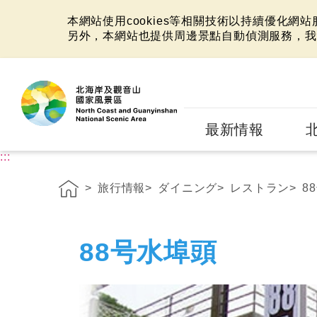
本網站使用cookies等相關技術以持續優化網
另外，本網站也提供周邊景點自動偵測服務，我
:::
最新情報
:::
旅行情報
ダイニング
レストラン
8
88号水埠頭