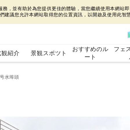
站服務，並有助於為您提供更佳的體驗，當您繼續使用本網站即表
們建議您允許本網站取得您的位置資訊，以開啟及使用此智
おすすめのル
フェ
北観紹介
景観スポツト
ート
8号水埠頭