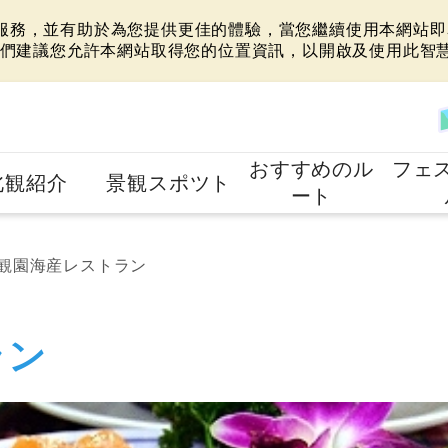
站服務，並有助於為您提供更佳的體驗，當您繼續使用本網站即表
們建議您允許本網站取得您的位置資訊，以開啟及使用此智
おすすめのル
フェ
北観紹介
景観スポツト
ート
観園海産レストラン
ラン