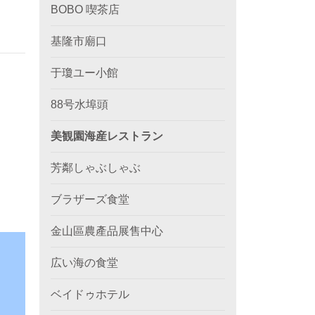
BOBO 喫茶店
基隆市廟口
于瓊ユー小館
88号水埠頭
美観園海産レストラン
芳鄰しゃぶしゃぶ
ブラザーズ食堂
金山區農產品展售中心
広い海の食堂
ベイドゥホテル