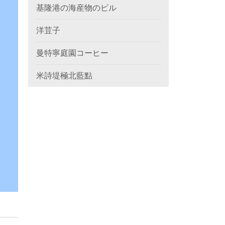
基隆港の海産物のビル
洋荳子
曼特寧庭園コーヒー
米詩堤極北藍點