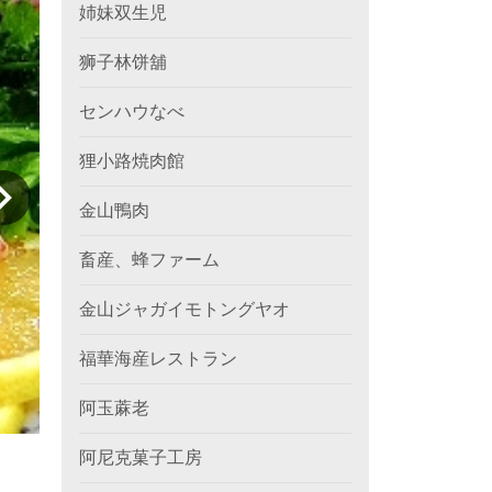
姉妹双生児
狮子林饼舖
センハウなべ
狸小路焼肉館
金山鴨肉
畜産、蜂ファーム
金山ジャガイモトングヤオ
福華海産レストラン
阿玉蔴老
阿尼克菓子工房