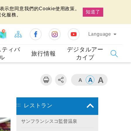
示您同意我們的Cookie使用政策。
知道了
慧化服務。
Language
スティバ
デジタルアー
旅行情報
ル
カイブ
:::
レストラン
サンフランシスコ監督温泉