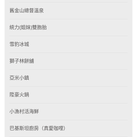
舊金山總督溫泉
統力(姐妹)雙胞胎
雪豹冰城
獅子林餅舖
亞米小鎮
陞豪火鍋
小漁村活海鮮
巴基斯坦廚房（真愛咖哩）