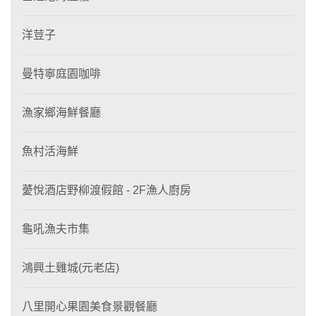
洋荳子
曼特寧庭園咖啡
漁家鄉海鮮餐廳
魚村活海鮮
薆悅酒店野柳渡假館 - 2F漁人廚房
龜吼漁夫市集
鴻興土雞城(元老店)
八里開心果園美食景觀餐廳