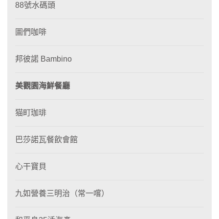
88號水碼頭
圖們咖啡
邦彼諾 Bambino
美觀園海鮮餐廳
猫町珈琲
巴莎諾瓦餐飲會館
心干寶貝
九如營養三明治（常一嚐）