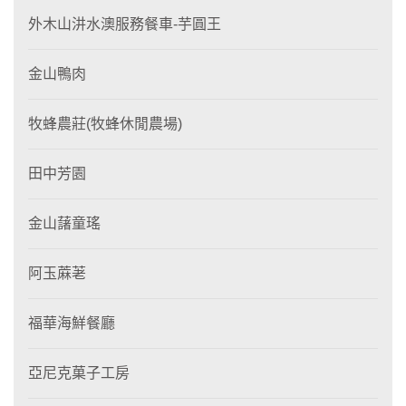
外木山汫水澳服務餐車-芋圓王
金山鴨肉
牧蜂農莊(牧蜂休閒農場)
田中芳園
金山藷童瑤
阿玉蔴荖
福華海鮮餐廳
亞尼克菓子工房