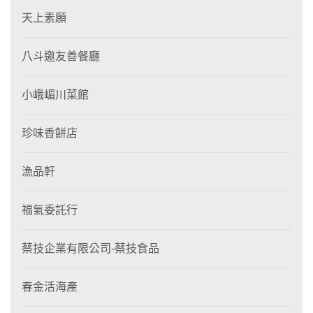
天上素願
八斗邀友善餐廳
小峨嵋川菜館
珍味香餅店
漁品軒
福氣委託行
蔡技企業有限公司-蔡技食品
春金活海產