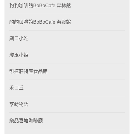
豹豹咖啡館BoBoCafe 森林館
豹豹咖啡館BoBoCafe 海邊館
廟口小吃
瓊玉小館
凱連莊特產食品館
禾口丘
享蒔物語
樂品喜塘咖啡廳