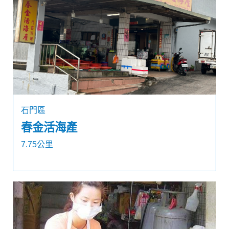
石門區
春金活海產
7.75公里