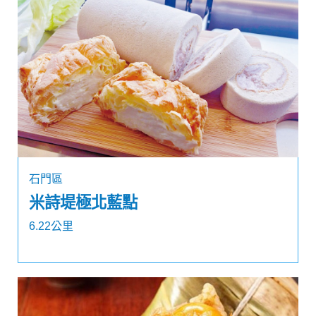
石門區
米詩堤極北藍點
6.22公里