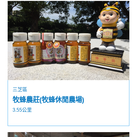
三芝區
牧蜂農莊(牧蜂休閒農場)
3.55公里