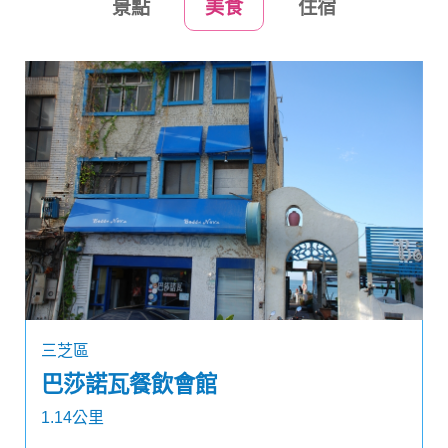
景點
美食
住宿
三芝區
巴莎諾瓦餐飲會館
1.14公里