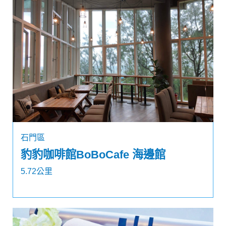
石門區
豹豹咖啡館BoBoCafe 海邊館
5.72公里