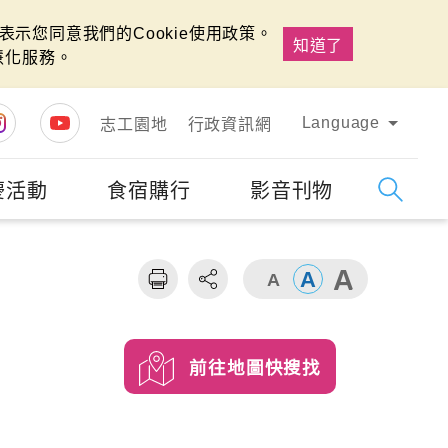
示您同意我們的Cookie使用政策。
知道了
慧化服務。
Language
志工園地
行政資訊網
慶活動
食宿購行
影音刊物
字級
大
前往地圖快搜找