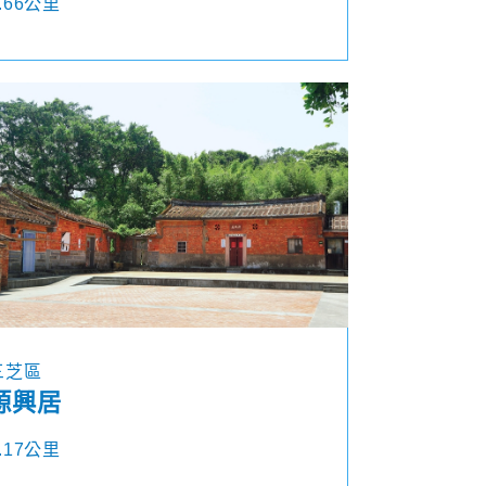
.66公里
三芝區
源興居
.17公里