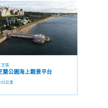
三芝區
芝蘭公園海上觀景平台
.02公里