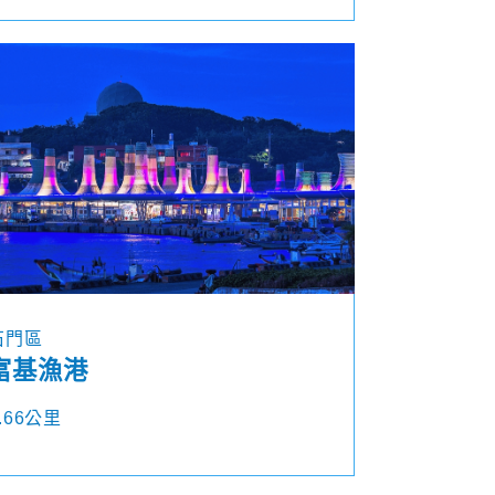
石門區
富基漁港
.66公里