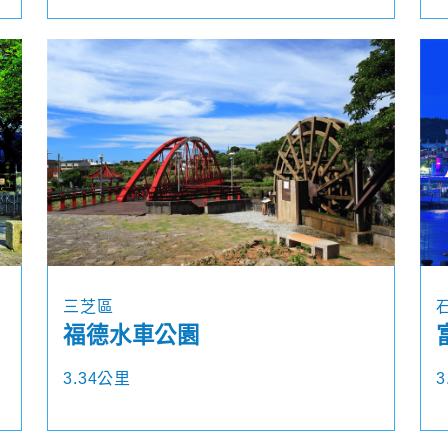
三芝區
福德水車公園
3.34公里
3