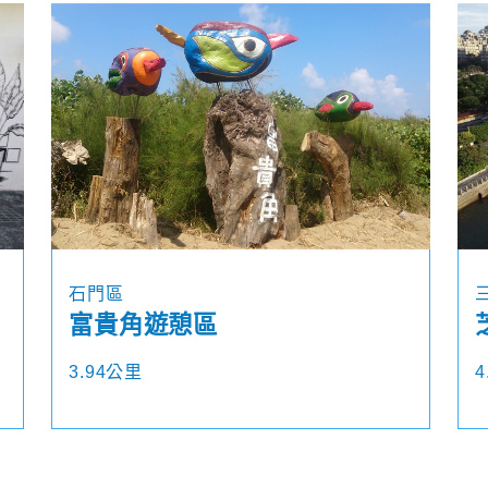
石門區
富貴角遊憩區
3.94公里
4