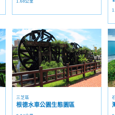
1.68公里
1
三芝區
根德水車公園生態園區