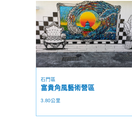
石門區
富貴角風藝術營區
3.80公里