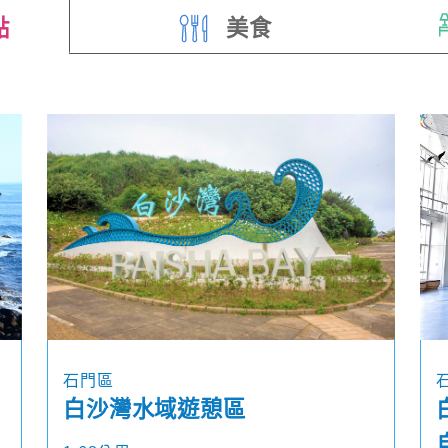
點
美食
石門區
白沙灣水域遊憩區