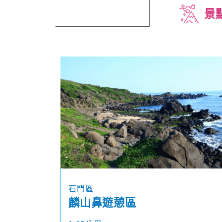
景
石門區
麟山鼻遊憩區