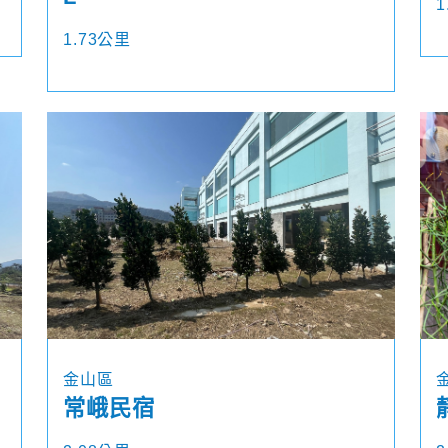
1
1.73公里
金山區
常峨民宿