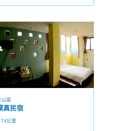
金山區
璞真民宿
.74公里