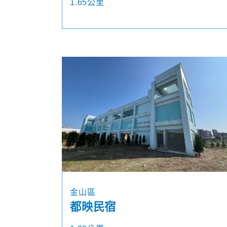
1.65公里
金山區
都映民宿