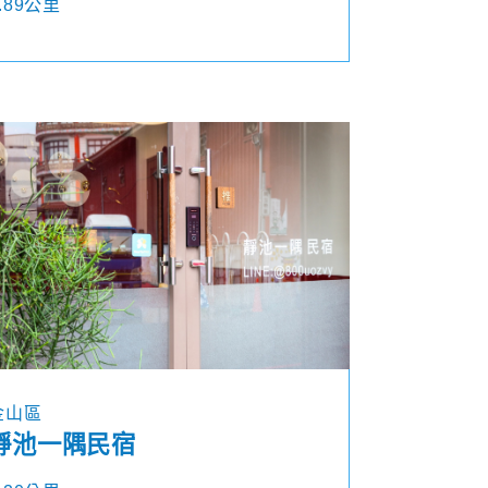
.89公里
金山區
靜池一隅民宿