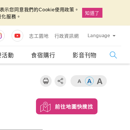
示您同意我們的Cookie使用政策。
知道了
慧化服務。
Language
志工園地
行政資訊網
慶活動
食宿購行
影音刊物
字級
大
前往地圖快搜找