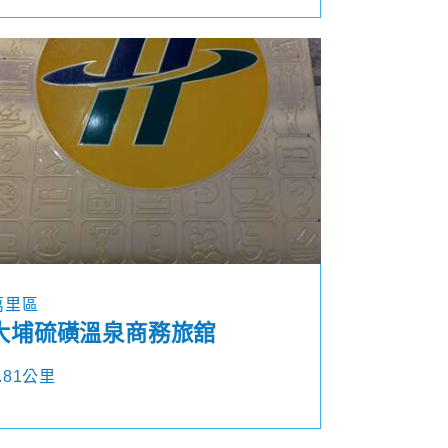
萬里區
大埔硫磺溫泉商務旅舘
.81公里