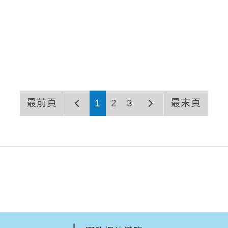
最前頁
1
2
3
最末頁