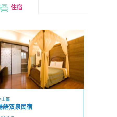
住宿
金山區
湯語双泉民宿