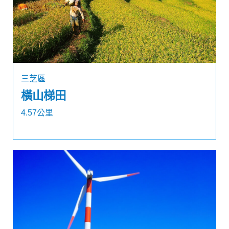
三芝區
橫山梯田
4.57公里