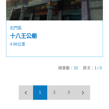
石門區
十八王公廟
4.96公里
總筆數：
32
頁次：
1
/
3
1
2
3