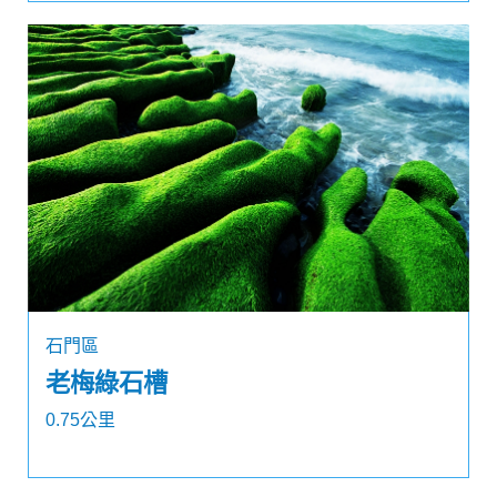
石門區
老梅綠石槽
0.75公里