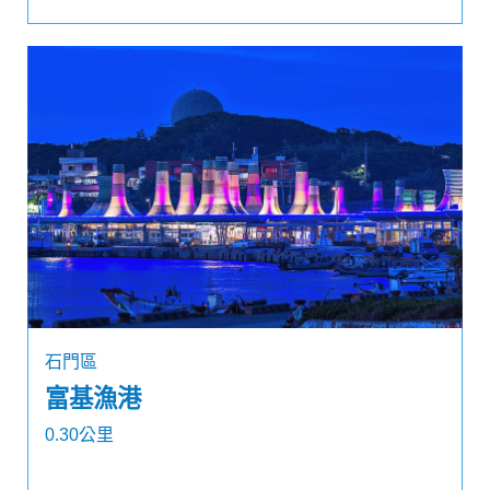
石門區
富基漁港
0.30公里