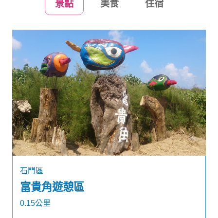
景點
美食
住宿
石門區
富貴角遊憩區
0.15公里