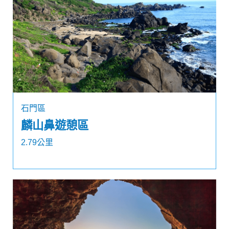
石門區
麟山鼻遊憩區
2.79公里