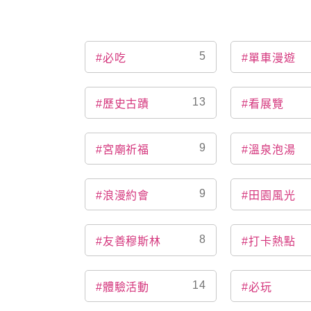
5
#必吃
#單車漫遊
13
#歷史古蹟
#看展覽
9
#宮廟祈福
#溫泉泡湯
9
#浪漫約會
#田園風光
8
#友善穆斯林
#打卡熱點
14
#體驗活動
#必玩