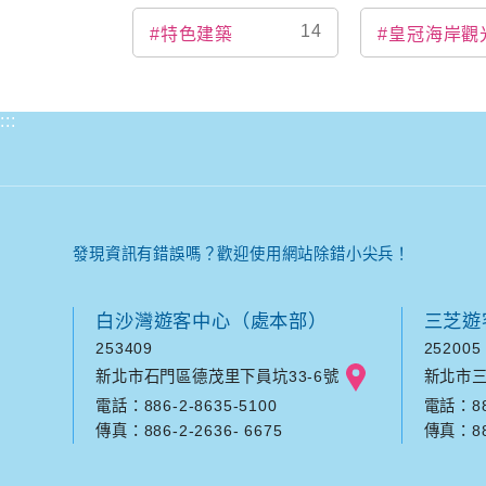
14
#特色建築
#皇冠海岸觀
:::
發現資訊有錯誤嗎？歡迎使用網站除錯小尖兵！
白沙灣遊客中心（處本部）
三芝遊
253409
252005
新北市石門區德茂里下員坑33-6號
新北市三
電話：886-2-8635-5100
電話：886
傳真：886-2-2636- 6675
傳真：886