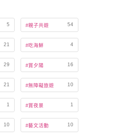
5
54
#親子共遊
21
4
#吃海鮮
29
16
#賞夕陽
21
10
#無障礙旅遊
1
1
#賞夜景
10
10
#藝文活動