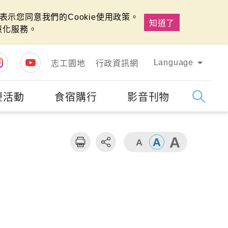
示您同意我們的Cookie使用政策。
知道了
慧化服務。
Language
志工園地
行政資訊網
慶活動
食宿購行
影音刊物
字級
大