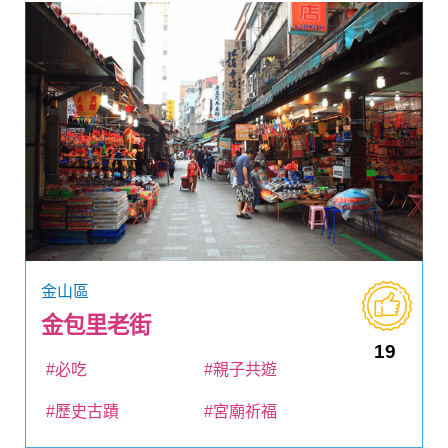
金山區
金包里老街
19
#必吃
#親子共遊
#歷史古蹟
#宮廟祈福