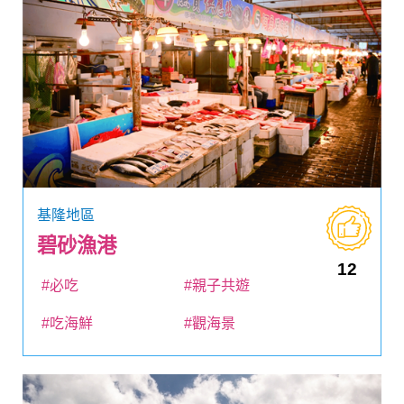
基隆地區
碧砂漁港
12
#必吃
#親子共遊
#吃海鮮
#觀海景