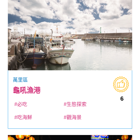
萬里區
龜吼漁港
6
#必吃
#生態探索
#吃海鮮
#觀海景