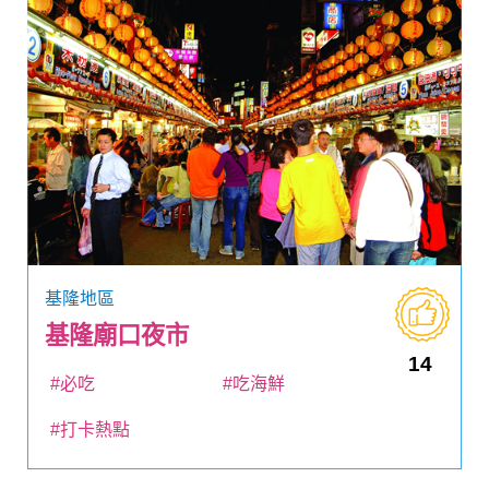
基隆地區
基隆廟口夜市
14
#必吃
#吃海鮮
#打卡熱點