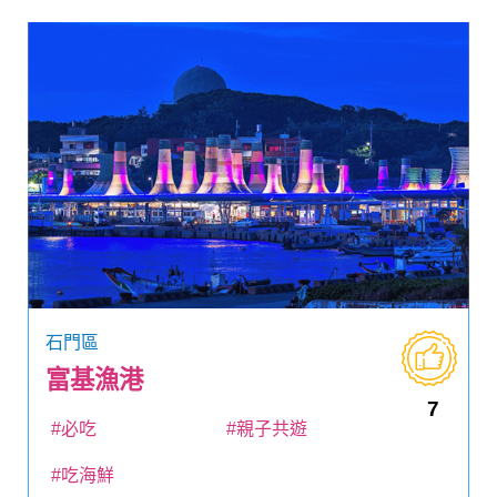
石門區
富基漁港
7
#必吃
#親子共遊
#吃海鮮