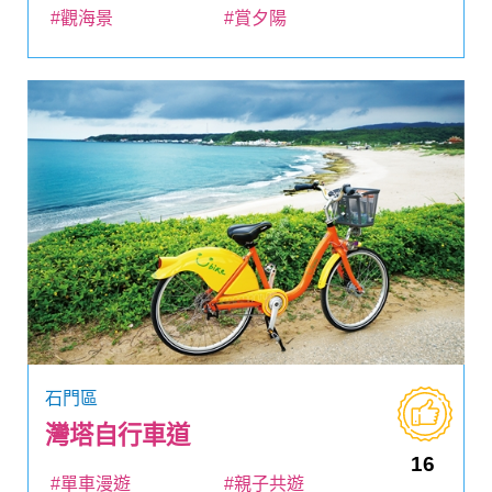
#觀海景
#賞夕陽
石門區
灣塔自行車道
16
#單車漫遊
#親子共遊