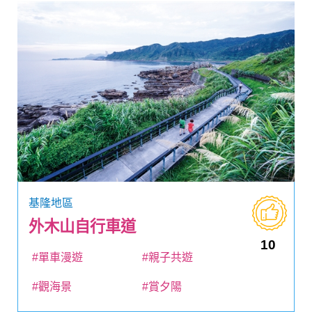
基隆地區
外木山自行車道
10
#單車漫遊
#親子共遊
#觀海景
#賞夕陽