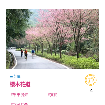
三芝區
櫻木花道
4
#單車漫遊
#賞花
#親子共遊