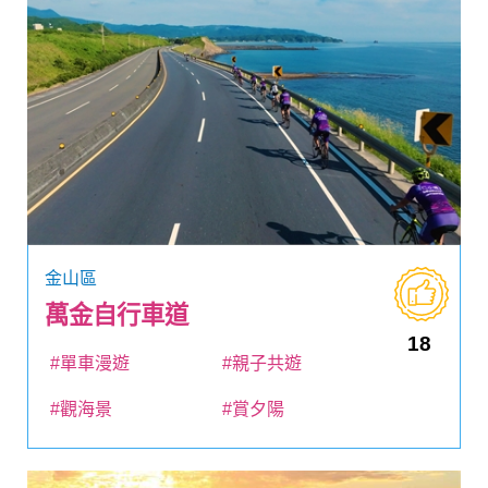
金山區
萬金自行車道
18
#單車漫遊
#親子共遊
#觀海景
#賞夕陽