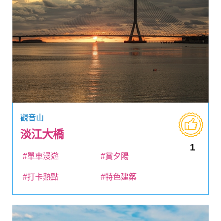
觀音山
淡江大橋
1
#單車漫遊
#賞夕陽
#打卡熱點
#特色建築