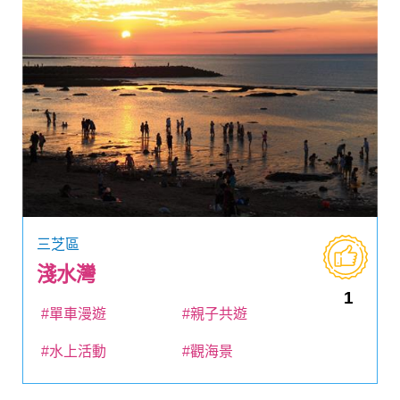
三芝區
淺水灣
1
#單車漫遊
#親子共遊
#水上活動
#觀海景