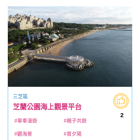
三芝區
芝蘭公園海上觀景平台
2
#單車漫遊
#親子共遊
#觀海景
#賞夕陽