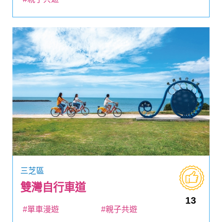
三芝區
雙灣自行車道
13
#單車漫遊
#親子共遊