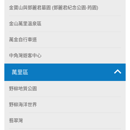
金寶山與鄧麗君墓園 (鄧麗君紀念公園-筠園)
金山萬里溫泉區
萬金自行車道
中角灣遊客中心
萬里區
野柳地質公園
野柳海洋世界
翡翠灣