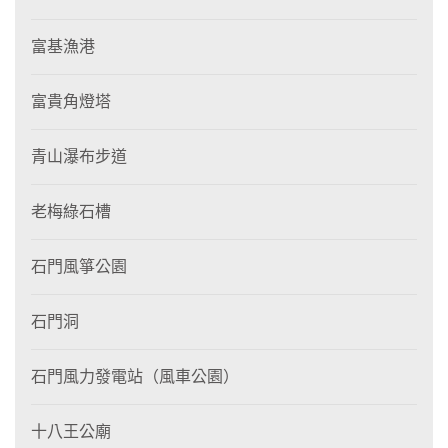
富基漁港
富貴角燈塔
青山瀑布步道
老梅綠石槽
石門風箏公園
石門洞
石門風力發電站（風車公園）
十八王公廟