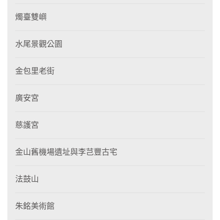
燭臺雙嶼
水尾景觀公園
金包里老街
廣安宮
慈護宮
金山舊機場遺址與李芑豐古宅
法鼓山
朱銘美術館