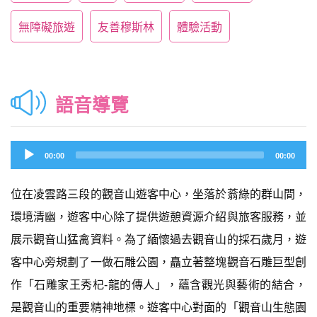
無障礙旅遊
友善穆斯林
體驗活動
語音導覽
Audio
00:00
00:00
Player
位在凌雲路三段的觀音山遊客中心，坐落於蓊綠的群山間，
環境清幽，遊客中心除了提供遊憩資源介紹與旅客服務，並
展示觀音山猛禽資料。為了緬懷過去觀音山的採石歲月，遊
客中心旁規劃了一做石雕公園，矗立著整塊觀音石雕巨型創
作「石雕家王秀杞-龍的傳人」，蘊含觀光與藝術的結合，
是觀音山的重要精神地標。遊客中心對面的「觀音山生態園