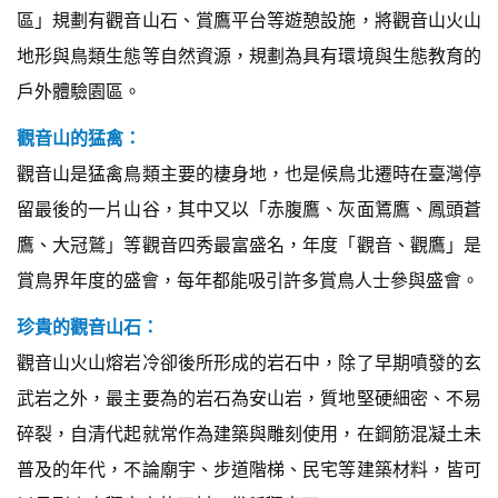
區」規劃有觀音山石、賞鷹平台等遊憩設施，將觀音山火山
地形與鳥類生態等自然資源，規劃為具有環境與生態教育的
戶外體驗園區。
觀音山的猛禽：
觀音山是猛禽鳥類主要的棲身地，也是候鳥北遷時在臺灣停
留最後的一片山谷，其中又以「赤腹鷹、灰面鵟鷹、鳳頭蒼
鷹、大冠鷲」等觀音四秀最富盛名，年度「觀音、觀鷹」是
賞鳥界年度的盛會，每年都能吸引許多賞鳥人士參與盛會。
珍貴的觀音山石：
觀音山火山熔岩冷卻後所形成的岩石中，除了早期噴發的玄
武岩之外，最主要為的岩石為安山岩，質地堅硬細密、不易
碎裂，自清代起就常作為建築與雕刻使用，在鋼筋混凝土未
普及的年代，不論廟宇、步道階梯、民宅等建築材料，皆可