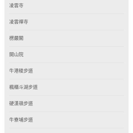
凌雲寺
凌雲禪寺
楞嚴閣
開山院
牛港稜步道
楓櫃斗湖步道
硬漢嶺步道
牛寮埔步道