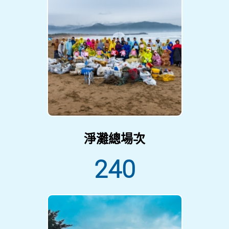
淨灘總場次
240