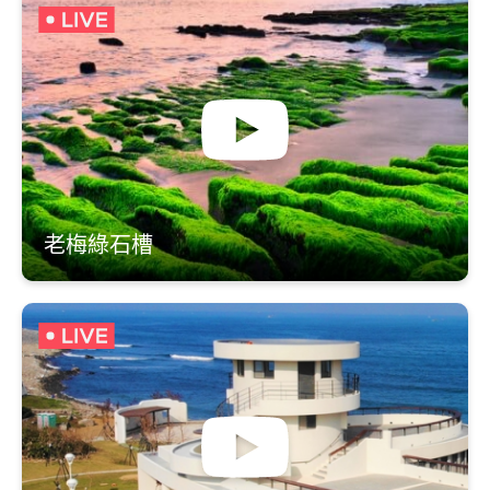
老梅綠石槽