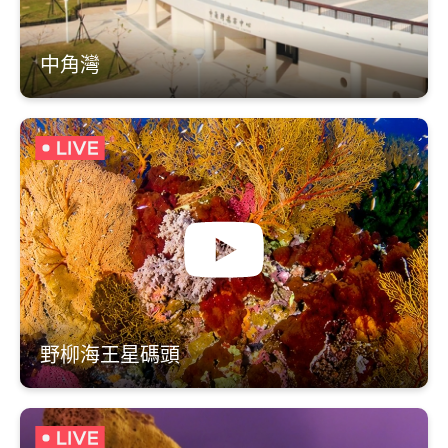
中角灣
野柳海王星碼頭