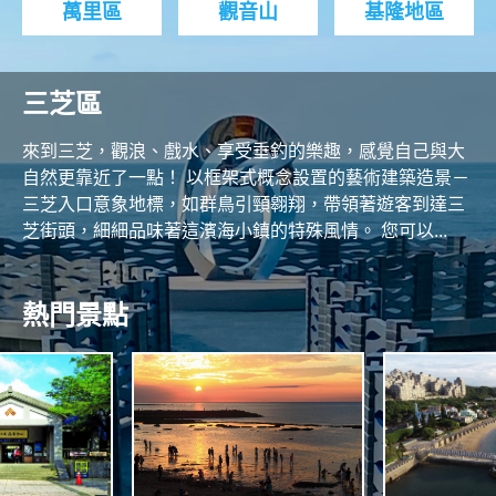
萬里區
觀音山
基隆地區
三芝區
來到三芝，觀浪、戲水、享受垂釣的樂趣，感覺自己與大
自然更靠近了一點！ 以框架式概念設置的藝術建築造景－
三芝入口意象地標，如群鳥引頸翱翔，帶領著遊客到達三
芝街頭，細細品味著這濱海小鎮的特殊風情。 您可以...
熱門景點
N
O
R
T
H
A
C
S
O
N
A