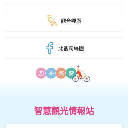
觀音觀鷹
北觀粉絲團
四
季
樂
遊
智慧觀光情報站