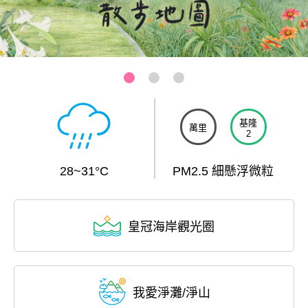
基隆-和平島公園
:::
基隆
萬里
2
28~31°C
PM2.5 細懸浮微粒
皇冠海岸觀光圈
我愛淨灘/淨山