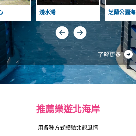
S
N
T
A
H
心
淺水灣
芝蘭公園海
A
S
N
N
D
I
Y
G
N
U
A
了解更多
推薦樂遊北海岸
用各種方式體驗北觀風情