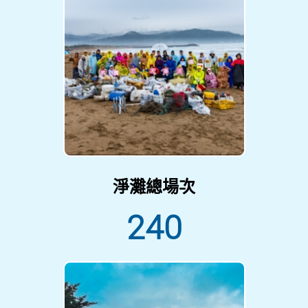
淨灘總場次
240