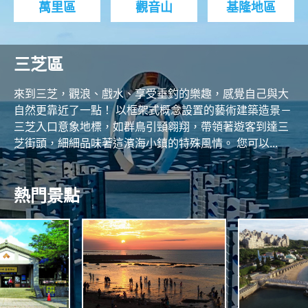
萬里區
觀音山
基隆地區
三芝區
來到三芝，觀浪、戲水、享受垂釣的樂趣，感覺自己與大
自然更靠近了一點！ 以框架式概念設置的藝術建築造景－
三芝入口意象地標，如群鳥引頸翱翔，帶領著遊客到達三
芝街頭，細細品味著這濱海小鎮的特殊風情。 您可以...
熱門景點
R
O
T
N
H
C
O
A
A
S
S
T
N