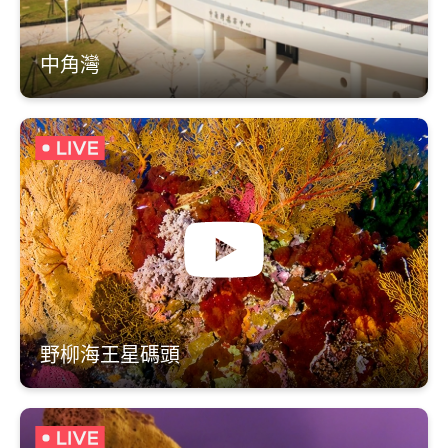
中角灣
野柳海王星碼頭