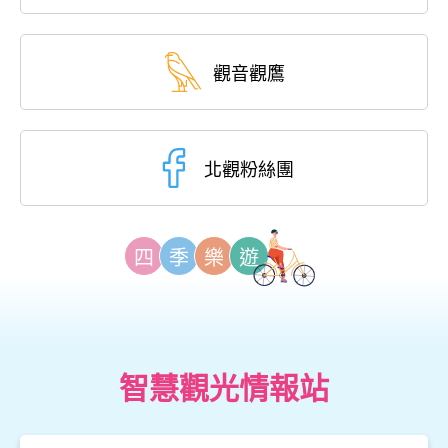
觀音觀鷹
北觀粉絲團
四
季
樂
遊
智慧觀光情報站