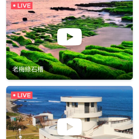
老梅綠石槽