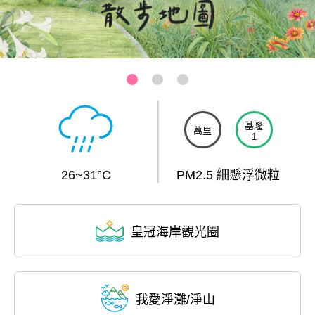
基隆-和平島公園
:::
基隆
萬里
1
26~31°C
PM2.5 細懸浮微粒
皇冠海岸觀光圈
我愛淨灘/淨山