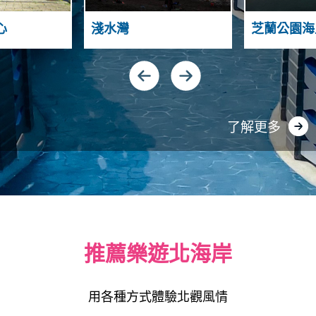
A
N
N
A
心
淺水灣
芝蘭公園海
D
H
S
G
N
U
I
A
Y
N
了解更多
推薦樂遊北海岸
用各種方式體驗北觀風情