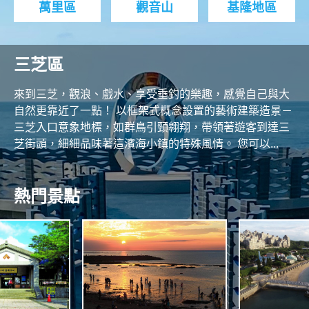
萬里區
觀音山
基隆地區
三芝區
來到三芝，觀浪、戲水、享受垂釣的樂趣，感覺自己與大
自然更靠近了一點！ 以框架式概念設置的藝術建築造景－
三芝入口意象地標，如群鳥引頸翱翔，帶領著遊客到達三
芝街頭，細細品味著這濱海小鎮的特殊風情。 您可以...
熱門景點
O
R
N
T
H
C
O
A
A
S
S
N