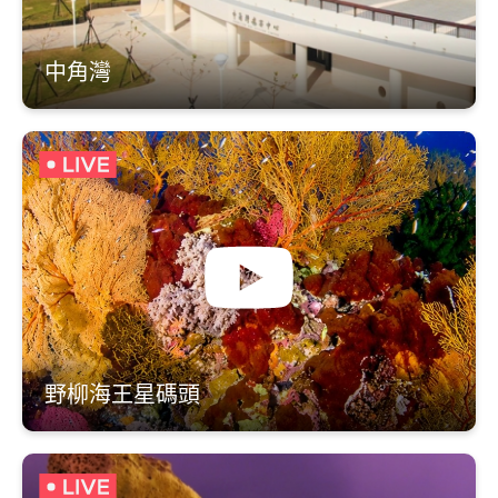
中角灣
野柳海王星碼頭