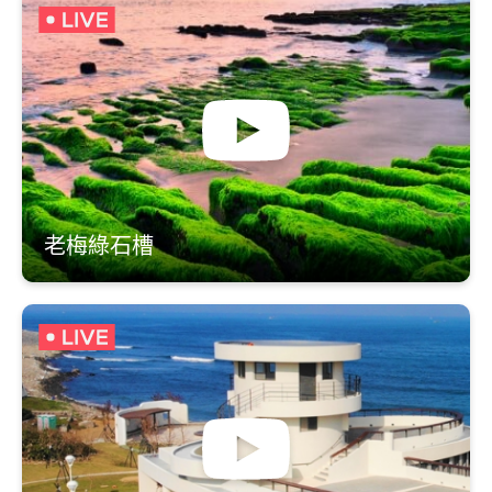
老梅綠石槽