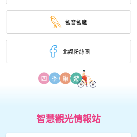
觀音觀鷹
北觀粉絲團
四
季
樂
遊
智慧觀光情報站