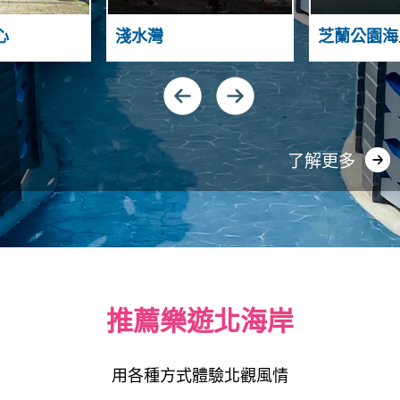
T
N
A
A
N
心
淺水灣
芝蘭公園海
H
D
S
N
G
I
U
Y
A
N
了解更多
推薦樂遊北海岸
用各種方式體驗北觀風情