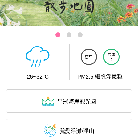
基隆-和平島公園
:::
基隆
萬里
2
26~32°C
PM2.5 細懸浮微粒
皇冠海岸觀光圈
我愛淨灘/淨山