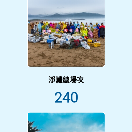
淨灘總場次
240