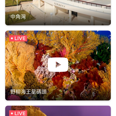
中角灣
野柳海王星碼頭