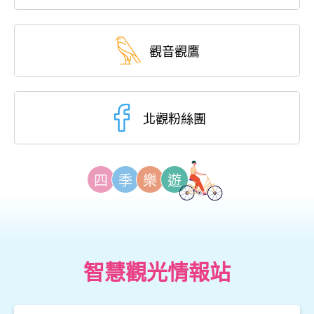
觀音觀鷹
北觀粉絲團
四
季
樂
遊
智慧觀光情報站