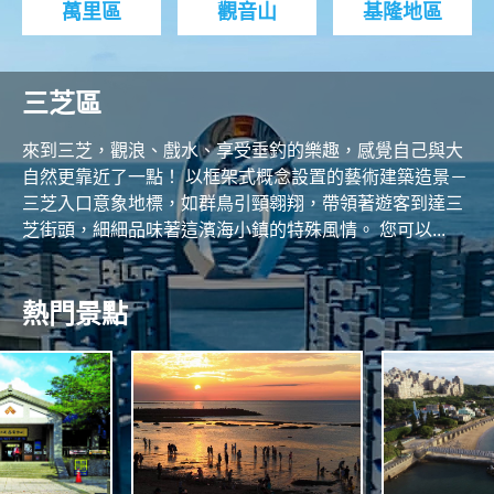
萬里區
觀音山
基隆地區
三芝區
來到三芝，觀浪、戲水、享受垂釣的樂趣，感覺自己與大
自然更靠近了一點！ 以框架式概念設置的藝術建築造景－
三芝入口意象地標，如群鳥引頸翱翔，帶領著遊客到達三
芝街頭，細細品味著這濱海小鎮的特殊風情。 您可以...
熱門景點
O
N
R
T
H
C
A
O
S
A
N
S