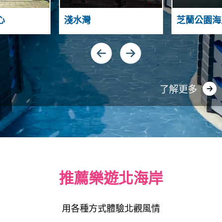
N
T
A
H
A
心
淺水灣
芝蘭公園海
S
N
N
D
I
G
Y
U
N
A
了解更多
推薦樂遊北海岸
用各種方式體驗北觀風情