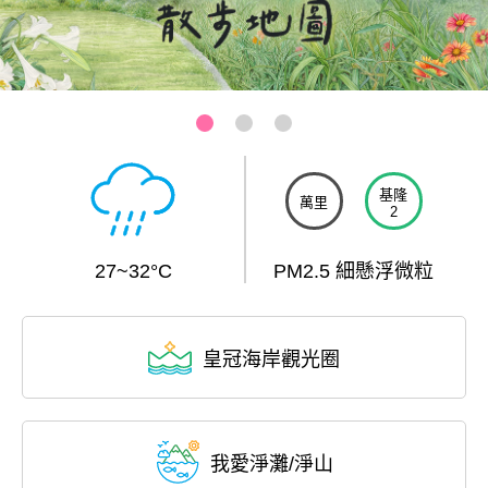
基隆-和平島公園
:::
基隆
萬里
2
27~32°C
PM2.5 細懸浮微粒
皇冠海岸觀光圈
我愛淨灘/淨山