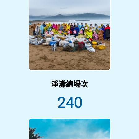
淨灘總場次
240