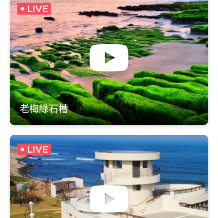
老梅綠石槽