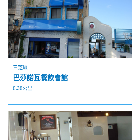
三芝區
巴莎諾瓦餐飲會館
8.38公里