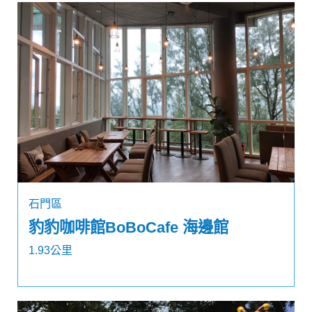
石門區
豹豹咖啡館BoBoCafe 海邊館
1.93公里