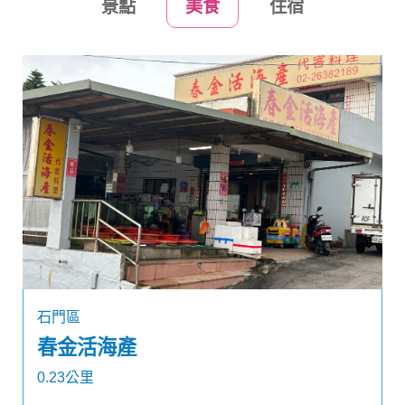
景點
美食
住宿
石門區
春金活海產
0.23公里