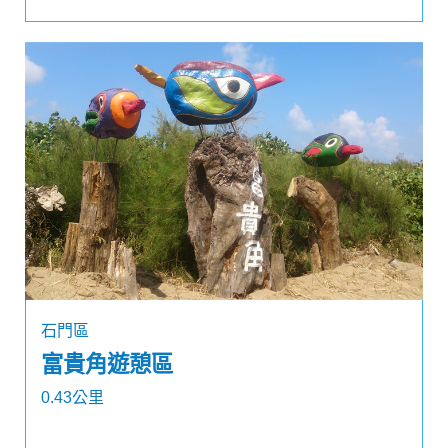
石門區
富貴角遊憩區
0.43公里