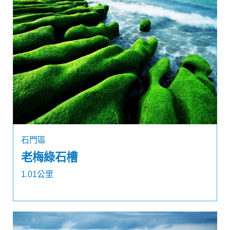
石門區
老梅綠石槽
1.01公里