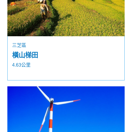
三芝區
橫山梯田
4.63公里