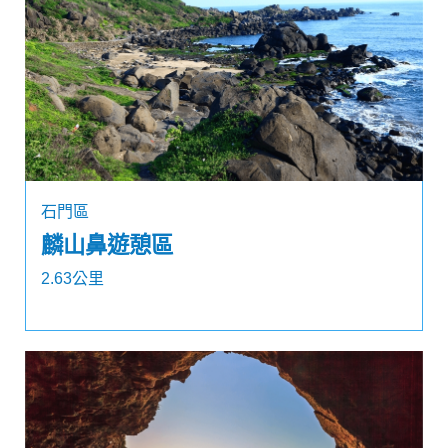
石門區
麟山鼻遊憩區
2.63公里