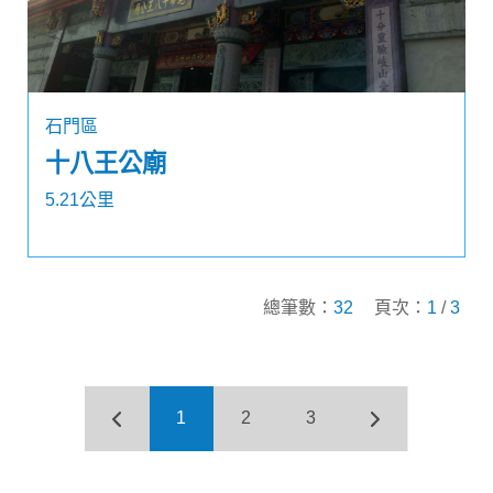
石門區
十八王公廟
5.21公里
總筆數：
32
頁次：
1
/
3
1
2
3