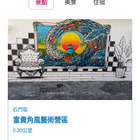
景點
美食
住宿
石門區
富貴角風藝術營區
0.30公里