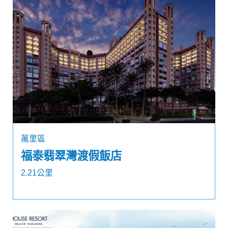
萬里區
福泰翡翠灣渡假飯店
2.21公里