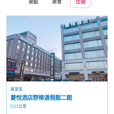
景點
美食
住宿
萬里區
薆悅酒店野柳渡假館二館
0.11公里