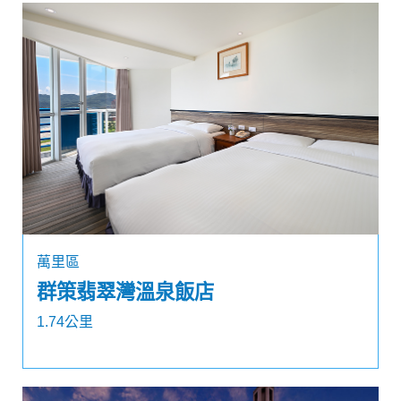
萬里區
群策翡翠灣溫泉飯店
1.74公里