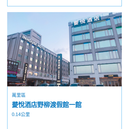
萬里區
薆悅酒店野柳渡假館一館
0.14公里