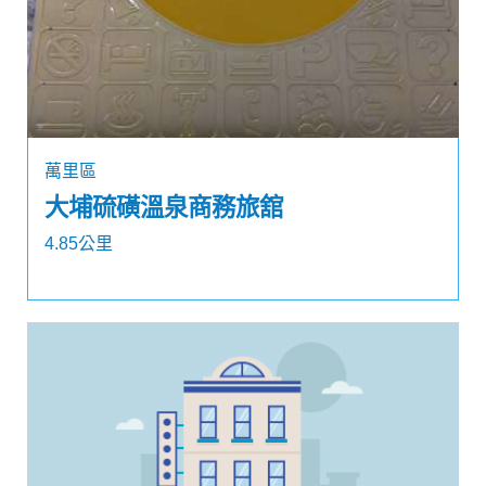
萬里區
大埔硫磺溫泉商務旅舘
4.85公里