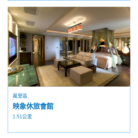
萬里區
映象休旅會館
1.51公里