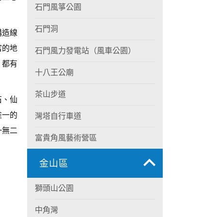
石門風箏公園
石門洞
構造線
富的地
石門風力發電站（風車公園）
，都有
十八王公廟
茶山步道
石、仙
唯一的
灣塔自行車道
一無二
富貴角風藝術營區
金山區
獅頭山公園
中角灣