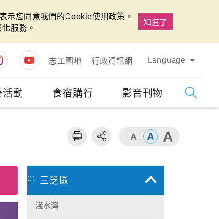
示您同意我們的Cookie使用政策。
知道了
慧化服務。
Language
志工園地
行政資訊網
慶活動
食宿購行
影音刊物
字級
大
:::
7
三芝區
淺水灣