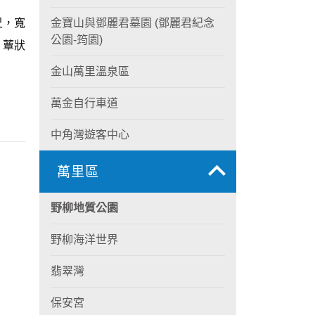
尺，寬
金寶山與鄧麗君墓園 (鄧麗君紀念
公園-筠園)
、蕈狀
金山萬里溫泉區
萬金自行車道
中角灣遊客中心
萬里區
野柳地質公園
野柳海洋世界
翡翠灣
保安宮