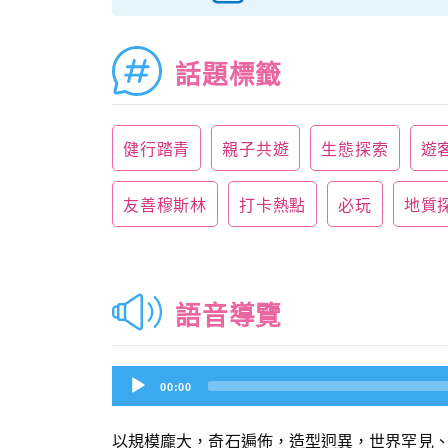
話題標籤
健行踏青
親子共遊
生態探索
遊
友善穆斯林
打卡熱點
必玩
地質
語音導覽
Audio
00:00
Player
以規模龐大，奇石遍佈，造型迥異，世界罕見