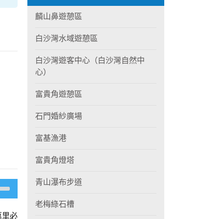
麟山鼻遊憩區
白沙灣水域遊憩區
白沙灣遊客中心（白沙灣自然中
心）
富貴角遊憩區
石門婚紗廣場
富基漁港
富貴角燈塔
青山瀑布步道
老梅綠石槽
萬里必