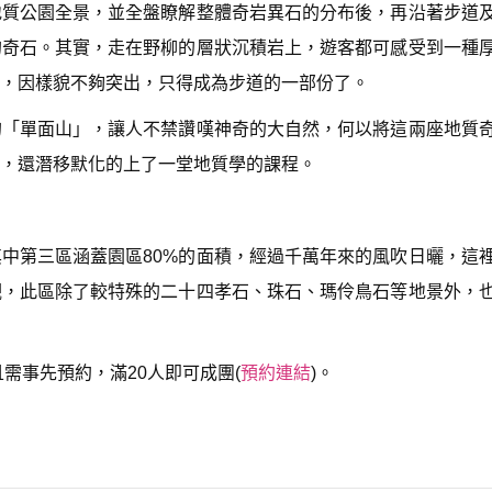
地質公園全景，並全盤瞭解整體奇岩異石的分布後，再沿著步道
d
e
的奇石。其實，走在野柳的層狀沉積岩上，遊客都可感受到一種
c
r
，因樣貌不夠突出，只得成為步道的一部份了。
e
a
的「單面山」，讓人不禁讚嘆神奇的大自然，何以將這兩座地質
s
e
，還潛移默化的上了一堂地質學的課程。
v
o
l
u
中第三區涵蓋園區80%的面積，經過千萬年來的風吹日曬，這
m
e.
觀，此區除了較特殊的二十四孝石、珠石、瑪伶鳥石等地景外，
需事先預約，滿20人即可成團(
預約連結
)。