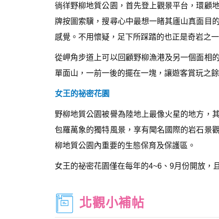
徜徉野柳地質公園，首先登上觀景平台，環顧
牌按圖索驥，搜尋心中最想一睹其廬山真面目
感覺。不用懷疑，足下所踩踏的也正是奇岩之一
從岬角步道上可以回顧野柳漁港及另一個面相
單面山，一前一後的擺在一塊，讓遊客賞玩之餘
女王的祕密花園
野柳地質公園被譽為陸地上最像火星的地方，其
包羅萬象的獨特風景，享有聞名國際的岩石景
柳地質公園內重要的生態保育及保護區。
女王的祕密花園僅在每年的4~6、9月份開放，且
北觀小補帖