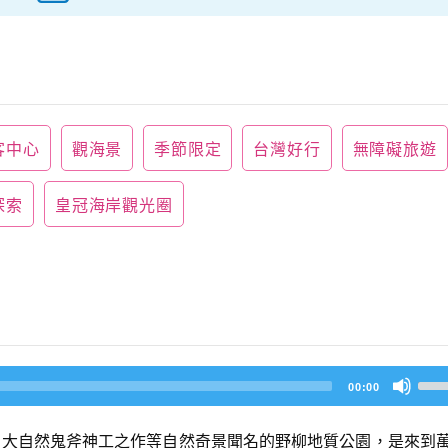
客中心
觀海景
季節限定
台灣好行
無障礙旅遊
探索
皇冠海岸觀光圈
U
00:00
s
e
U
、大自然鬼斧神工之作等自然奇景聞名的野柳地質公園，是來到
p/