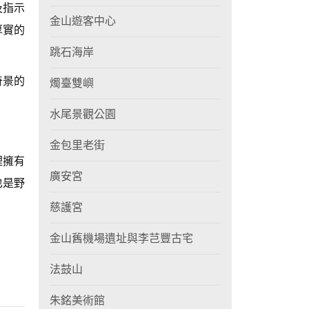
及指示
金山遊客中心
厚實的
跳石海岸
奇景的
燭臺雙嶼
水尾景觀公園
金包里老街
裡擁有
廣安宮
也是野
慈護宮
金山舊機場遺址與李芑豐古宅
法鼓山
朱銘美術館