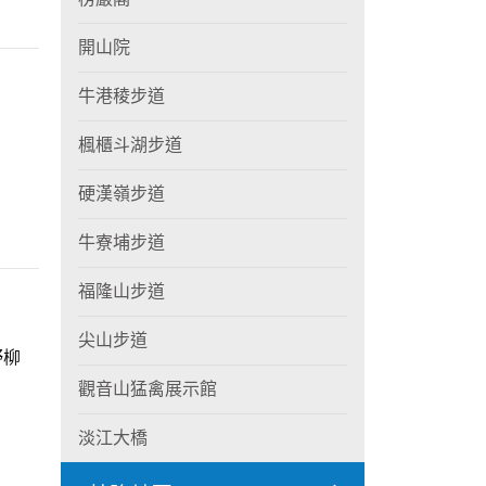
開山院
牛港稜步道
楓櫃斗湖步道
硬漢嶺步道
牛寮埔步道
福隆山步道
尖山步道
野柳
觀音山猛禽展示館
淡江大橋