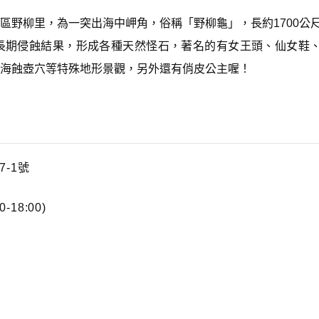
區野柳里，為一突出海中岬角，俗稱「野柳龜」，長約1700公
水長期侵蝕結果，形成各種天然怪石，著名的有女王頭、仙女鞋
海蝕壺穴等特殊地形景觀，另外還有俏皮公主喔！
7-1號
-18:00)