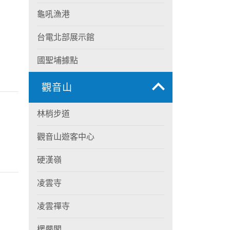
龜吼漁港
台電北部展示館
國聖埔據點
觀音山
林梢步道
觀音山遊客中心
硬漢嶺
凌雲寺
凌雲禪寺
楞嚴閣