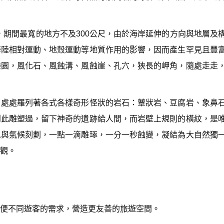
D
o
w
，期間最寬的地方不及300公尺，由於海岸延伸的方向與地層及
n
A
海陸相對運動、地殼運動等地質作用的影響，因而產生罕見且豐
r
r
樂園，風化石、風蝕溝、風蝕崖、孔穴，狹長的岬角，隨處走走
o
w
k
e
，處處羅列著各式各樣奇形怪狀的岩石：蕈狀岩、豆腐岩、象鼻
y
s
到此雕塑過，留下神奇的遺跡給人間，而岩壁上規則的橫紋，是
t
o
水與氣候刻劃，一點一滴雕琢，一分一秒蝕變，凝結為大自然獨
i
觀。
n
c
r
e
a
s
e
便不同遊客的需求，營造更友善的旅遊空間。
o
r