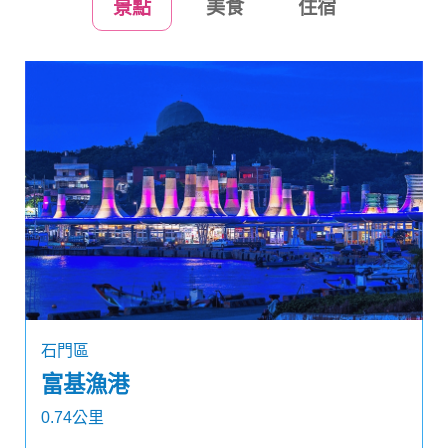
景點
美食
住宿
石門區
富基漁港
0.74公里