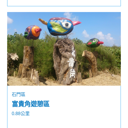
石門區
富貴角遊憩區
0.88公里