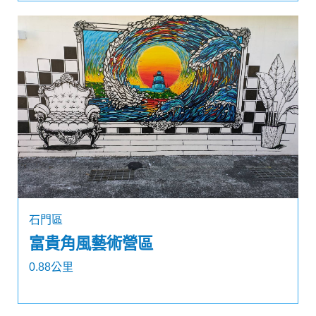
石門區
富貴角風藝術營區
0.88公里