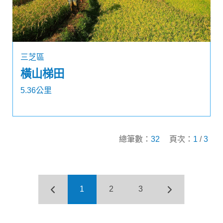
三芝區
橫山梯田
5.36公里
總筆數：
32
頁次：
1
/
3
1
2
3