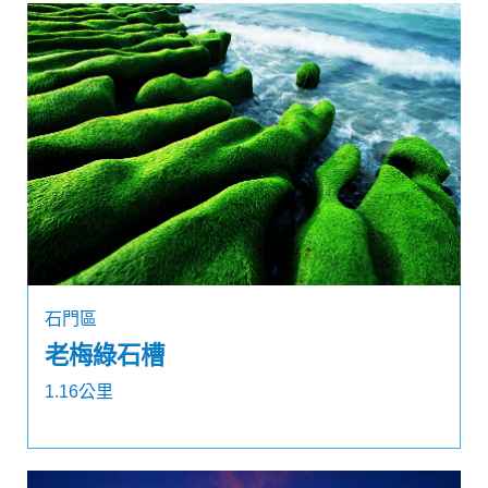
石門區
老梅綠石槽
1.16公里