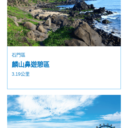
石門區
麟山鼻遊憩區
3.19公里