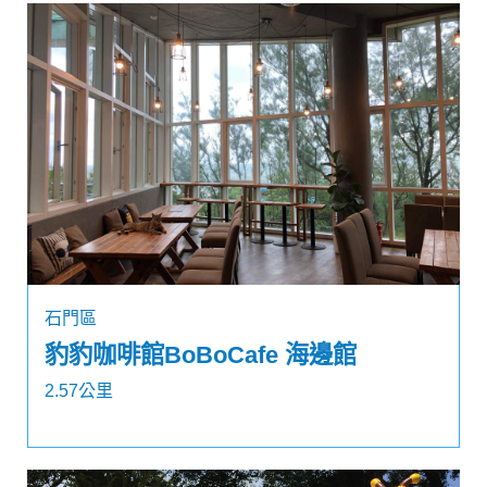
石門區
豹豹咖啡館BoBoCafe 海邊館
2.57公里