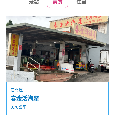
景點
美食
住宿
石門區
春金活海產
0.78公里