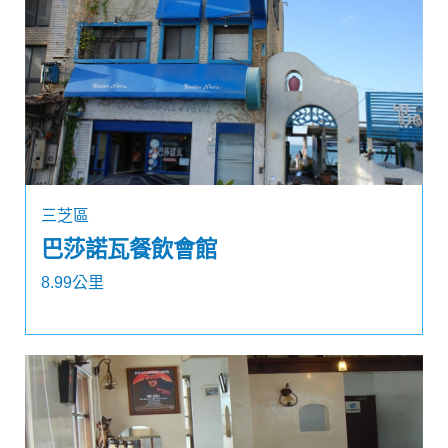
三芝區
巴莎諾瓦餐飲會館
8.99公里