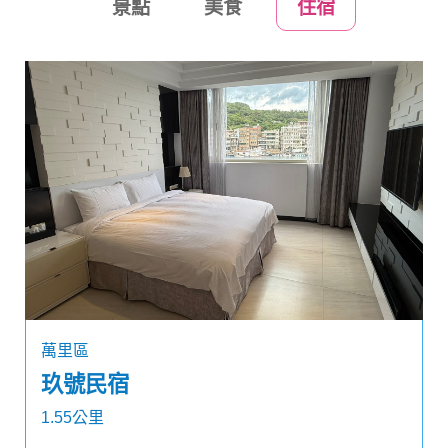
景點
美食
住宿
萬里區
玖號民宿
1.55公里