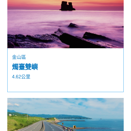
金山區
燭臺雙嶼
4.62公里