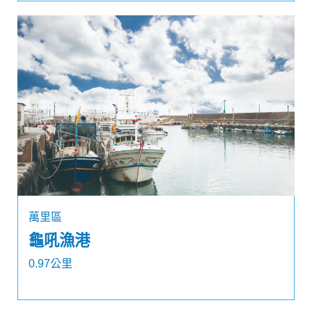
萬里區
龜吼漁港
0.97公里