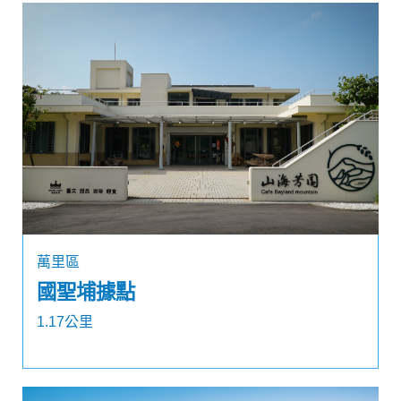
萬里區
國聖埔據點
1.17公里