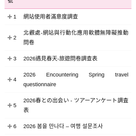
號
1
網站使用者滿意度調查
北觀處-網站與行動化應用軟體無障礙推動
2
問卷
3
2026遇見春天-旅遊問卷調查表
2026 Encountering Spring travel
4
questionnaire
2026春との出会い - ツアーアンケート調査
5
表
6
2026 봄을 만나다 – 여행 설문조사