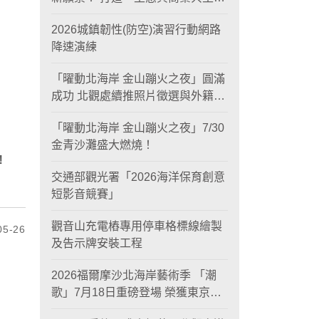
黃金旅遊廊帶
2026城鎮韌性(防空)演習行動網路
降速演練
「曜動北海岸 金山蹦火之夜」圓滿
成功 北觀處續推照片徵選與外籍青
年免費體驗接軌國際四季觀光
「曜動北海岸 金山蹦火之夜」7/30
金青沙灘盛大燃燒！
!
交通部觀光署「2026海洋保育創意
短影音競賽」
觀音山充電樁專用停車格標線繪製
5-26
及告示牌安裝工程
2026福爾摩沙北海岸藝術季 「潮
歌」7月18日重磅登場 榮獲東京設
計金獎 限定兩大週末夜間免費入館