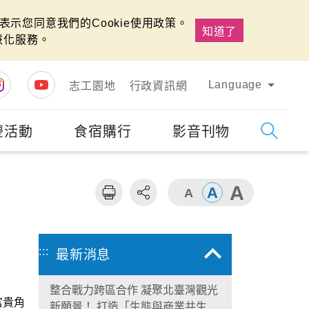
示您同意我們的Cookie使用政策。
知道了
慧化服務。
Language
志工園地
行政資訊網
慶活動
食宿購行
影音刊物
字級
大
:::
最新消息
整合戰力跨區合作 凝聚北臺灣觀光
富貴角
新願景！ 打造「生態與商業共生」