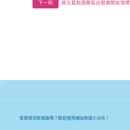
下一則
極北藍點服務區出租案開始領標至
:::
發現資訊有錯誤嗎？歡迎使用網站除錯小尖兵！