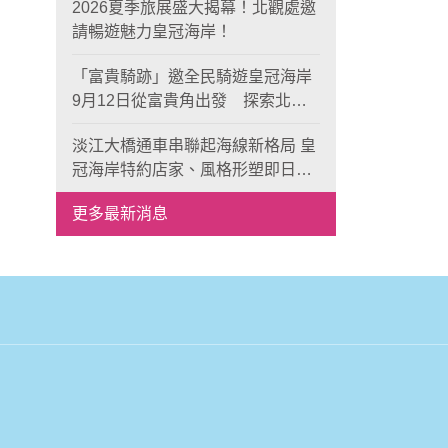
2026夏季旅展盛大揭幕！北觀處邀
請暢遊魅力皇冠海岸！
「富貴騎跡」邀全民騎遊皇冠海岸
9月12日從富貴角出發 探索北海
岸山海風光與在地魅力
淡江大橋通車串聯起海線新格局 皇
冠海岸特約店家、風格形塑即日起
開放報名
更多最新消息