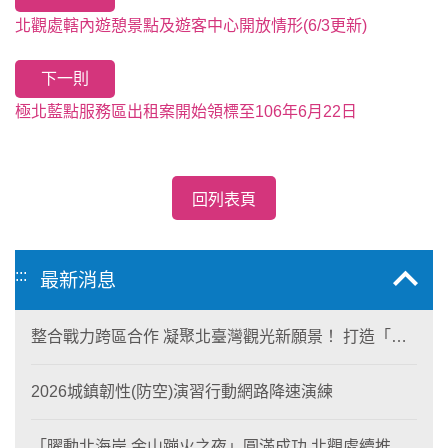
北觀處轄內遊憩景點及遊客中心開放情形(6/3更新)
下一則
極北藍點服務區出租案開始領標至106年6月22日
回列表頁
:::
最新消息
整合戰力跨區合作 凝聚北臺灣觀光新願景！ 打造「生
態與商業共生」黃金旅遊廊帶
2026城鎮韌性(防空)演習行動網路降速演練
「曜動北海岸 金山蹦火之夜」圓滿成功 北觀處續推照