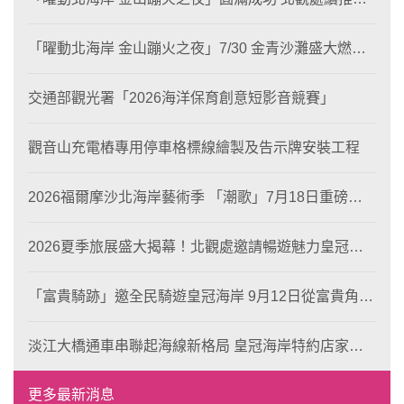
片徵選與外籍青年免費體驗接軌國際四季觀光
「曜動北海岸 金山蹦火之夜」7/30 金青沙灘盛大燃
燒！
交通部觀光署「2026海洋保育創意短影音競賽」
觀音山充電樁專用停車格標線繪製及告示牌安裝工程
2026福爾摩沙北海岸藝術季 「潮歌」7月18日重磅登
場 榮獲東京設計金獎 限定兩大週末夜間免費入館
2026夏季旅展盛大揭幕！北觀處邀請暢遊魅力皇冠海
岸！
「富貴騎跡」邀全民騎遊皇冠海岸 9月12日從富貴角出
發 探索北海岸山海風光與在地魅力
淡江大橋通車串聯起海線新格局 皇冠海岸特約店家、
風格形塑即日起開放報名
更多最新消息