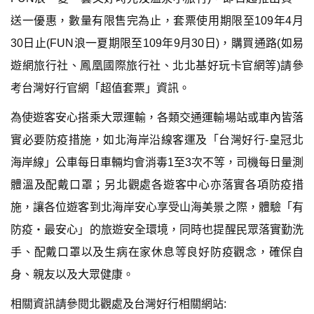
送一優惠，數量有限售完為止，套票使用期限至109年4月
30日止(FUN浪一夏期限至109年9月30日)，購買通路(如易
遊網旅行社、鳳凰國際旅行社、北北基好玩卡官網等)請參
考台灣好行官網「超值套票」資訊。
為使遊客安心搭乘大眾運輸，各類交通運輸場站或車內皆落
實必要防疫措施，如北海岸沿線客運及「台灣好行-皇冠北
海岸線」公車每日車輛均會消毒1至3次不等，司機每日量測
體溫及配戴口罩；另北觀處各遊客中心亦落實各項防疫措
施，讓各位遊客到北海岸安心享受山海美景之際，體驗「有
防疫‧最安心」的旅遊安全環境，同時也提醒民眾落實勤洗
手、配戴口罩以及生病在家休息等良好防疫觀念，確保自
身、親友以及大眾健康。
相關資訊請參閱北觀處及台灣好行相關網站: