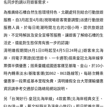
名同步酌調以符遊客需求。
為推廣綠石槽自然生態環境特色，北觀處特別結合行動旅遊
服務，自3月起至4月底(視現場遊客需要調整)派遣行動旅遊
服務人員，於每日乾潮時間左右的2個小時，提供旅遊諮
詢、不定時解說及安全宣導等服務，讓遊客了解綠石槽的生
活史，還能對生態保育有進一步的認識!
清明連假期間(4月1日0時起至4月5日24時止)遊客來北海
岸，持電子票證(如悠遊卡、一卡通等)搭乘皇冠北海岸線享
票價半價優惠；搭乘臺鐵或國道客運至基隆、金山，於10小
時內轉乘淡水/基隆客運(如862、863路線等)，每趟次轉乘
優惠享一段票或基本里程免費，清明連假全台大眾運輸優惠
資訊請參考交通部公路總局網站說明。
另「台灣好行-皇冠北海岸線」4款套票(北海岸經典女王、
FUN浪一夏、藝文好時光及溫泉小旅行)，即日起推出買一