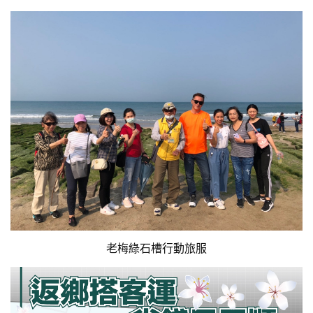
老梅綠石槽行動旅服