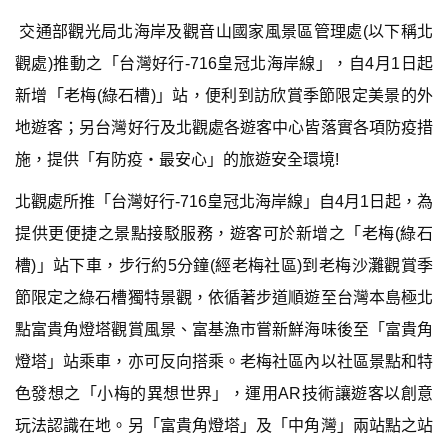
交通部觀光局北海岸及觀音山國家風景區管理處(以下稱北
觀處)推動之「台灣好行-716皇冠北海岸線」，自4月1日起
新增「老梅(綠石槽)」站，便利到訪欣賞季節限定美景的外
地遊客；另台灣好行及北觀處各遊客中心皆落實各項防疫措
施，提供「有防疫‧最安心」的旅遊安全環境!
北觀處所推「台灣好行-716皇冠北海岸線」自4月1日起，為
提供更便捷之景點接駁服務，遊客可於新增之「老梅(綠石
槽)」站下車，步行約5分鐘(經老梅社區)到老梅沙灘觀賞季
節限定之綠石槽獨特景觀，依循著步道順遊至台灣本島極北
點富貴角燈塔觀賞風景、富基漁市嘗新鮮海味後至「富貴角
燈塔」站乘車，亦可反向搭乘。老梅社區內以社區景點和特
色發想之「小梅的異想世界」，運用AR技術讓遊客以創意
玩法認識在地。另「富貴角燈塔」及「中角灣」兩站點之站