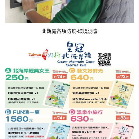
北觀處各項防疫-環境消毒