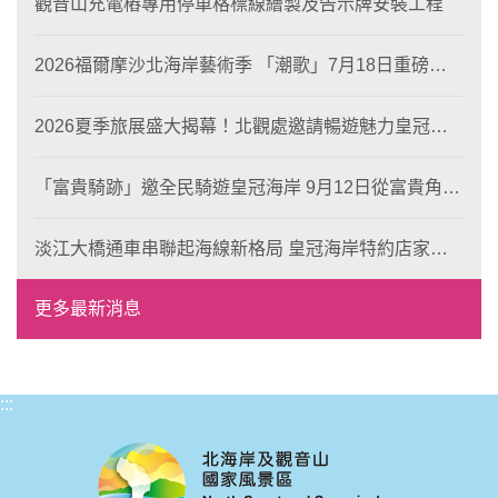
觀音山充電樁專用停車格標線繪製及告示牌安裝工程
2026福爾摩沙北海岸藝術季 「潮歌」7月18日重磅登
場 榮獲東京設計金獎 限定兩大週末夜間免費入館
2026夏季旅展盛大揭幕！北觀處邀請暢遊魅力皇冠海
岸！
「富貴騎跡」邀全民騎遊皇冠海岸 9月12日從富貴角出
發 探索北海岸山海風光與在地魅力
淡江大橋通車串聯起海線新格局 皇冠海岸特約店家、
風格形塑即日起開放報名
更多最新消息
:::