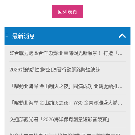
回列表頁
:::
最新消息
整合戰力跨區合作 凝聚北臺灣觀光新願景！ 打造「生
態與商業共生」黃金旅遊廊帶
2026城鎮韌性(防空)演習行動網路降速演練
「曜動北海岸 金山蹦火之夜」圓滿成功 北觀處續推照
片徵選與外籍青年免費體驗接軌國際四季觀光
「曜動北海岸 金山蹦火之夜」7/30 金青沙灘盛大燃
燒！
交通部觀光署「2026海洋保育創意短影音競賽」