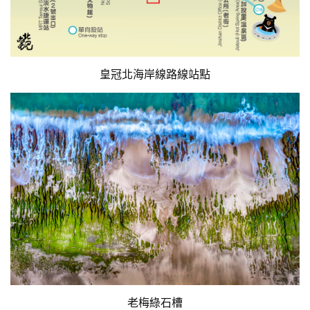
皇冠北海岸線路線站點
老梅綠石槽