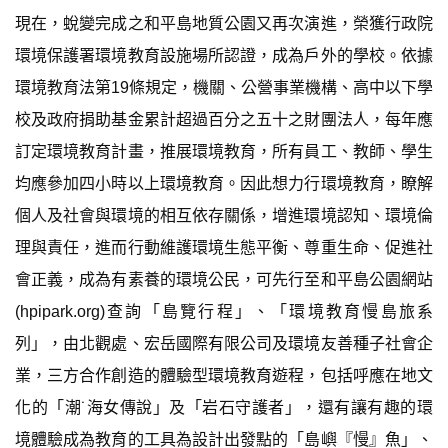
現在，蛻變完成之和平島地質公園又再次演進，榮獲行政院
環境保護署環境教育設施場所認證，成為戶外的學校。依據
環境教育法第19條規定，機關、公營事業機構、高中以下學
校及政府捐助基金累計超過百分之五十之財團法人，每年應
訂定環境教育計畫，推展環境教育，所有員工、教師、學生
均應參加四小時以上環境教育。因此想力行環境教育，瞭解
個人及社會與環境的相互依存關係，增進環境認知、環境倫
理與責任，進而行動維護環境生態平衡、尊重生命、促進社
會正義，成為有素養的環境公民，可先行至和平島公園網站
(hpipark.org)查詢「島覽行程」、「環境教育慢島旅系
列」，由北觀處、宏岳國際有限公司及環境友善種子社會企
業，三方合作創造的體驗型環境教育遊程，包括呼應在地文
化的「潮˙海女傳說」及「岩石守護者」，還有讓有趣的環
境體驗成為教育的工具為設計出發點的「島嶼『慢』魚」、