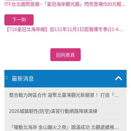
ITF台北國際旅展~「皇冠海岸觀光圈」閃亮登場!500元輕鬆暢遊北海岸~還有199元超值幸福包限量首賣!
下一則
【716皇冠北海岸線】自111年11月1日起營運冬季(11-4月)班次
回列表頁
:::
最新消息
整合戰力跨區合作 凝聚北臺灣觀光新願景！ 打造「生
態與商業共生」黃金旅遊廊帶
2026城鎮韌性(防空)演習行動網路降速演練
「曜動北海岸 金山蹦火之夜」圓滿成功 北觀處續推照