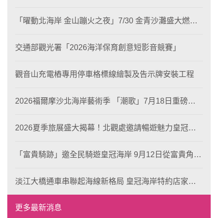
片徵選與外籍青年免費體驗接軌國際四季觀光
「曜動北海岸 金山蹦火之夜」7/30 金青沙灘盛大燃
燒！
交通部觀光署「2026海洋保育創意短影音競賽」
觀音山充電樁專用停車格標線繪製及告示牌安裝工程
2026福爾摩沙北海岸藝術季 「潮歌」7月18日重磅登
場 榮獲東京設計金獎 限定兩大週末夜間免費入館
2026夏季旅展盛大揭幕！北觀處邀請暢遊魅力皇冠海
岸！
「富貴騎跡」邀全民騎遊皇冠海岸 9月12日從富貴角出
發 探索北海岸山海風光與在地魅力
淡江大橋通車串聯起海線新格局 皇冠海岸特約店家、
風格形塑即日起開放報名
更多最新消息