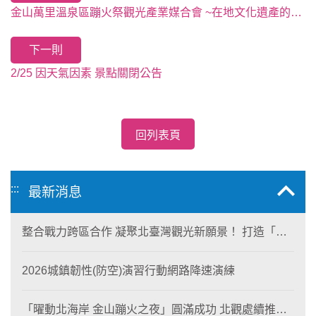
金山萬里溫泉區蹦火祭觀光產業媒合會 ~在地文化遺產的新視覺饗宴~
下一則
2/25 因天氣因素 景點關閉公告
回列表頁
:::
最新消息
整合戰力跨區合作 凝聚北臺灣觀光新願景！ 打造「生
態與商業共生」黃金旅遊廊帶
2026城鎮韌性(防空)演習行動網路降速演練
「曜動北海岸 金山蹦火之夜」圓滿成功 北觀處續推照