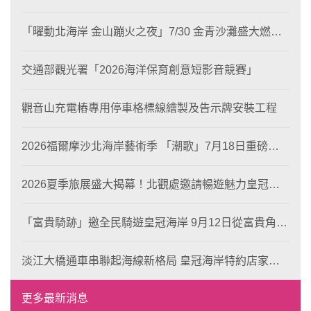
片徵選與外籍青年免費體驗接軌國際四季觀光
「曜動北海岸 金山蹦火之夜」7/30 金青沙灘盛大燃
燒！
交通部觀光署「2026海洋保育創意短影音競賽」
觀音山充電樁專用停車格標線繪製及告示牌安裝工程
2026福爾摩沙北海岸藝術季 「潮歌」7月18日重磅登
場 榮獲東京設計金獎 限定兩大週末夜間免費入館
2026夏季旅展盛大揭幕！北觀處邀請暢遊魅力皇冠海
岸！
「富貴騎跡」邀全民騎遊皇冠海岸 9月12日從富貴角出
發 探索北海岸山海風光與在地魅力
淡江大橋通車串聯起海線新格局 皇冠海岸特約店家、
風格形塑即日起開放報名
更多最新消息