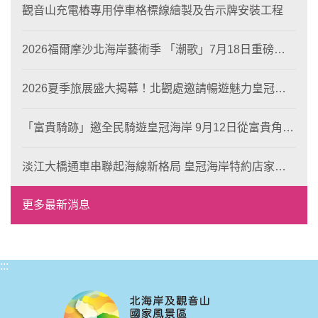
觀音山充電樁專用停車格標線繪製及告示牌安裝工程
2026福爾摩沙北海岸藝術季 「潮歌」7月18日重磅登
場 榮獲東京設計金獎 限定兩大週末夜間免費入館
2026夏季旅展盛大揭幕！北觀處邀請暢遊魅力皇冠海
岸！
「富貴騎跡」邀全民騎遊皇冠海岸 9月12日從富貴角出
發 探索北海岸山海風光與在地魅力
淡江大橋通車串聯起海線新格局 皇冠海岸特約店家、
風格形塑即日起開放報名
更多最新消息
:::