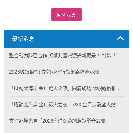
回列表頁
:::
最新消息
整合戰力跨區合作 凝聚北臺灣觀光新願景！ 打造「生
態與商業共生」黃金旅遊廊帶
2026城鎮韌性(防空)演習行動網路降速演練
「曜動北海岸 金山蹦火之夜」圓滿成功 北觀處續推照
片徵選與外籍青年免費體驗接軌國際四季觀光
「曜動北海岸 金山蹦火之夜」7/30 金青沙灘盛大燃
燒！
交通部觀光署「2026海洋保育創意短影音競賽」