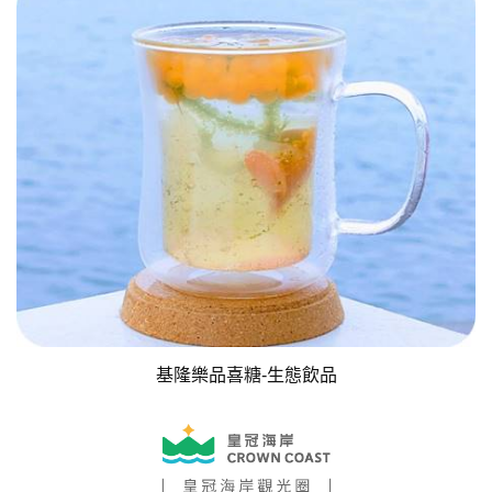
基隆樂品喜糖-生態飲品