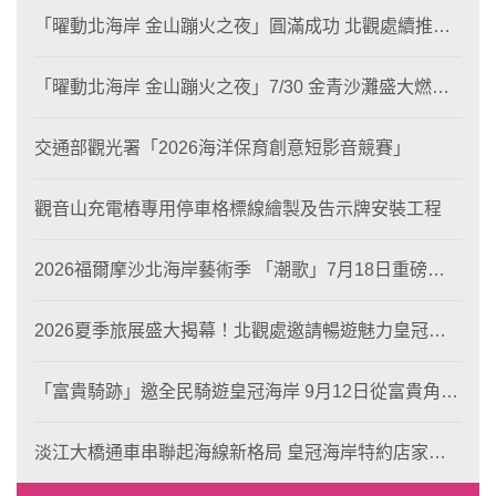
「曜動北海岸 金山蹦火之夜」圓滿成功 北觀處續推照
片徵選與外籍青年免費體驗接軌國際四季觀光
「曜動北海岸 金山蹦火之夜」7/30 金青沙灘盛大燃
燒！
交通部觀光署「2026海洋保育創意短影音競賽」
觀音山充電樁專用停車格標線繪製及告示牌安裝工程
2026福爾摩沙北海岸藝術季 「潮歌」7月18日重磅登
場 榮獲東京設計金獎 限定兩大週末夜間免費入館
2026夏季旅展盛大揭幕！北觀處邀請暢遊魅力皇冠海
岸！
「富貴騎跡」邀全民騎遊皇冠海岸 9月12日從富貴角出
發 探索北海岸山海風光與在地魅力
淡江大橋通車串聯起海線新格局 皇冠海岸特約店家、
風格形塑即日起開放報名