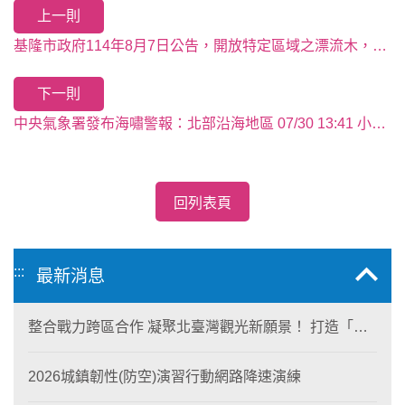
上一則
基隆市政府114年8月7日公告，開放特定區域之漂流木，當地居民得自由徒手撿拾清理
下一則
中央氣象署發布海嘯警報：北部沿海地區 07/30 13:41 小於0.3公尺
回列表頁
:::
最新消息
整合戰力跨區合作 凝聚北臺灣觀光新願景！ 打造「生
態與商業共生」黃金旅遊廊帶
2026城鎮韌性(防空)演習行動網路降速演練