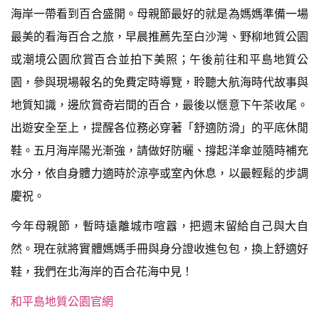
海岸一帶看到百合盛開。母親節最好的就是為媽媽準備一場
最美的看海百合之旅，早晨推薦先至白沙灣、野柳地質公園
或潮境公園欣賞百合並拍下美照；午後前往和平島地質公
園，參與現場報名的免費定時導覽，聆聽大航海時代故事與
地質知識，邊欣賞奇岩間的百合，最後以愜意下午茶收尾。
出遊安全至上，提醒各位務必穿著「舒適防滑」的平底休閒
鞋。五月海岸陽光漸強，請做好防曬、撐起洋傘並隨時補充
水分，依自身體力適時於涼亭或室內休息，以最輕鬆的步調
慶祝。
今年母親節，暫時遠離城市喧囂，把週末留給自己與大自
然。現在就將實體媽媽手冊與身分證收進包包，換上舒適好
鞋，我們在北海岸的百合花海中見！
和平島地質公園官網