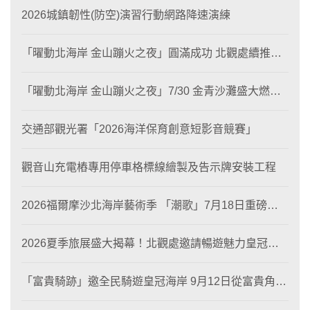
2026城鎮韌性(防空)演習行動網路降速演練
「曜動北海岸 金山蹦火之夜」圓滿成功 北觀處續推照
片徵選與外籍青年免費體驗接軌國際四季觀光
「曜動北海岸 金山蹦火之夜」7/30 金青沙灘盛大燃
燒！
交通部觀光署「2026海洋保育創意短影音競賽」
觀音山充電樁專用停車格標線繪製及告示牌安裝工程
2026福爾摩沙北海岸藝術季 「潮歌」7月18日重磅登
場 榮獲東京設計金獎 限定兩大週末夜間免費入館
2026夏季旅展盛大揭幕！北觀處邀請暢遊魅力皇冠海
岸！
「富貴騎跡」邀全民騎遊皇冠海岸 9月12日從富貴角出
發 探索北海岸山海風光與在地魅力