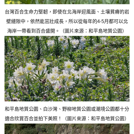
台灣百合生命力堅韌，即使在北海岸迎風面、土壤貧瘠的岩
壁縫隙中，依然能茁壯成長，所以從每年的4-5月都可以北
海岸一帶看到百合盛開。（圖片來源：和平島地質公園）
和平島地質公園、白沙灣、野柳地質公園或潮境公園都十分
適合欣賞百合並拍下美照！（圖片來源：和平島地質公園）