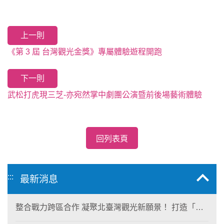
上一則
《第 3 屆 台灣觀光金獎》專屬體驗遊程開跑
下一則
武松打虎現三芝-亦宛然掌中劇團公演暨前後場藝術體驗
回列表頁
:::
最新消息
整合戰力跨區合作 凝聚北臺灣觀光新願景！ 打造「生
態與商業共生」黃金旅遊廊帶