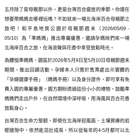
五月除了是母親節以外，更是台灣百合盛放的季節。你還在
想要帶媽媽去哪裡玩嗎？不如就來一場北海岸百合母親節之
旅吧！和平島地質公園於母親節週末（2026/05/09 -
05/10）為「準媽媽」推出專屬優惠，邀請孕媽咪們來一場
北海岸百合之旅，在海浪聲與花香中享受放鬆時光。
為體恤準媽媽，園區於2026年5月9日至5月10日母親節週末
期間，推出回饋活動。孕婦本人只需於售票處出示實體的
「孕婦健康手冊」（媽媽手冊）以及身分證件，即可享有免
費入園的專屬優惠。園方期盼透過這份小小的禮物，鼓勵準
媽媽們走出戶外，在自然環境中深呼吸，用海風與百合花香
放鬆身心。
台灣百合生命力堅韌，即使在北海岸迎風面、土壤貧瘠的岩
壁縫隙中，依然能茁壯成長，所以從每年的4-5月都可以北