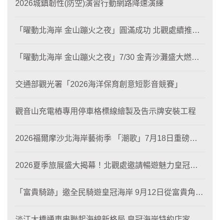
2026城鎮韌性(防空)演習行動網路降速演練
「曜動北海岸 金山蹦火之夜」圓滿成功 北觀處續推照
片徵選與外籍青年免費體驗接軌國際四季觀光
「曜動北海岸 金山蹦火之夜」7/30 金青沙灘盛大燃
燒！
交通部觀光署「2026海洋保育創意短影音競賽」
觀音山充電樁專用停車格標線繪製及告示牌安裝工程
2026福爾摩沙北海岸藝術季 「潮歌」7月18日重磅登
場 榮獲東京設計金獎 限定兩大週末夜間免費入館
2026夏季旅展盛大揭幕！北觀處邀請暢遊魅力皇冠海
岸！
「富貴騎跡」邀全民騎遊皇冠海岸 9月12日從富貴角出
發 探索北海岸山海風光與在地魅力
淡江大橋通車串聯起海線新格局 皇冠海岸特約店家、