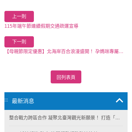
上一則
115年端午節連續假期交通疏運宣導
下一則
【母親節限定優惠】北海岸百合浪漫盛開！ 孕媽咪專屬免票入園，預約一場最美的看海百合之旅
回列表頁
:::
最新消息
整合戰力跨區合作 凝聚北臺灣觀光新願景！ 打造「生
態與商業共生」黃金旅遊廊帶