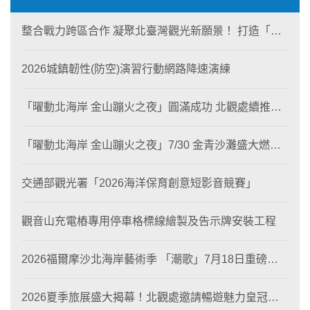
整合戰力跨區合作 凝聚北臺灣觀光新願景！ 打造「生
態與商業共生」黃金旅遊廊帶
2026城鎮韌性(防空)演習行動網路降速演練
「曜動北海岸 金山蹦火之夜」圓滿成功 北觀處續推照
片徵選與外籍青年免費體驗接軌國際四季觀光
「曜動北海岸 金山蹦火之夜」7/30 金青沙灘盛大燃
燒！
交通部觀光署「2026海洋保育創意短影音競賽」
觀音山充電樁專用停車格標線繪製及告示牌安裝工程
2026福爾摩沙北海岸藝術季 「潮歌」7月18日重磅登
場 榮獲東京設計金獎 限定兩大週末夜間免費入館
2026夏季旅展盛大揭幕！北觀處邀請暢遊魅力皇冠海