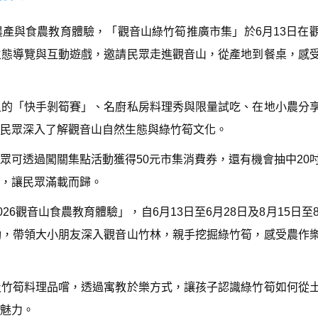
產與食農教育體驗，「觀音山綠竹筍推廣市集」於6月13日在
生態導覽與互動遊戲，邀請民眾走進觀音山，從產地到餐桌，感
足的「快手剝筍賽」、名廚私房料理秀與限量試吃、在地小農分
民眾深入了解觀音山自然生態與綠竹筍文化。
眾可透過闖關集點活動獲得50元市集消費券，還有機會抽中20
，讓民眾滿載而歸。
6觀音山食農教育體驗」，自6月13日至6月28日及8月15日至8
動，帶領大小朋友深入觀音山竹林，親手挖掘綠竹筍，感受農作
及竹筍料理品嚐，透過寓教於樂方式，讓孩子認識綠竹筍如何從
魅力。