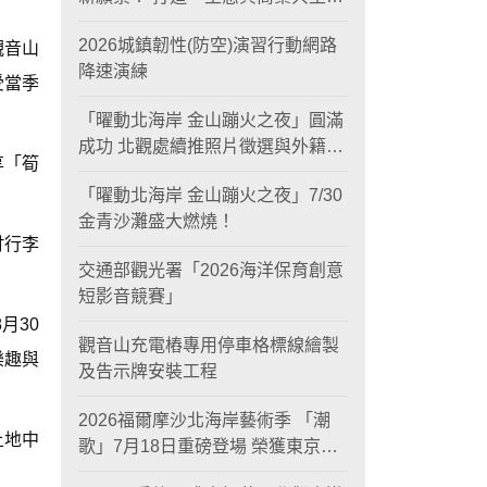
黃金旅遊廊帶
2026城鎮韌性(防空)演習行動網路
觀音山
降速演練
受當季
「曜動北海岸 金山蹦火之夜」圓滿
成功 北觀處續推照片徵選與外籍青
享「筍
年免費體驗接軌國際四季觀光
「曜動北海岸 金山蹦火之夜」7/30
金青沙灘盛大燃燒！
吋行李
交通部觀光署「2026海洋保育創意
短影音競賽」
月30
觀音山充電樁專用停車格標線繪製
樂趣與
及告示牌安裝工程
2026福爾摩沙北海岸藝術季 「潮
土地中
歌」7月18日重磅登場 榮獲東京設
計金獎 限定兩大週末夜間免費入館