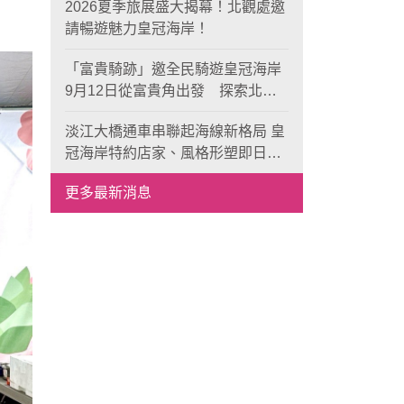
2026夏季旅展盛大揭幕！北觀處邀
請暢遊魅力皇冠海岸！
「富貴騎跡」邀全民騎遊皇冠海岸
9月12日從富貴角出發 探索北海
岸山海風光與在地魅力
淡江大橋通車串聯起海線新格局 皇
冠海岸特約店家、風格形塑即日起
開放報名
更多最新消息