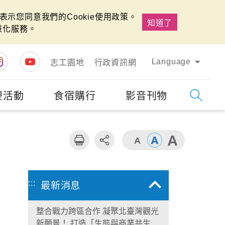
示您同意我們的Cookie使用政策。
知道了
慧化服務。
Language
志工園地
行政資訊網
慶活動
食宿購行
影音刊物
字級
大
:::
最新消息
整合戰力跨區合作 凝聚北臺灣觀光
新願景！ 打造「生態與商業共生」