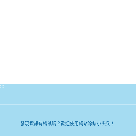
:::
發現資訊有錯誤嗎？歡迎使用網站除錯小尖兵！