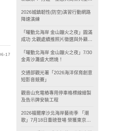
黃金旅遊廊帶
2026城鎮韌性(防空)演習行動網路
降速演練
「曜動北海岸 金山蹦火之夜」圓滿
成功 北觀處續推照片徵選與外籍青
年免費體驗接軌國際四季觀光
「曜動北海岸 金山蹦火之夜」7/30
6-17
金青沙灘盛大燃燒！
交通部觀光署「2026海洋保育創意
短影音競賽」
觀音山充電樁專用停車格標線繪製
及告示牌安裝工程
2026福爾摩沙北海岸藝術季 「潮
歌」7月18日重磅登場 榮獲東京設
計金獎 限定兩大週末夜間免費入館