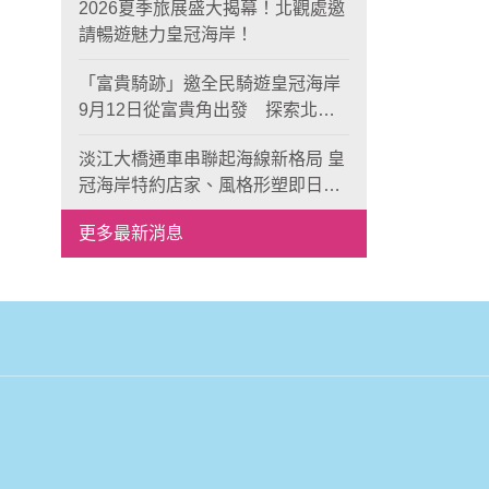
2026夏季旅展盛大揭幕！北觀處邀
請暢遊魅力皇冠海岸！
「富貴騎跡」邀全民騎遊皇冠海岸
9月12日從富貴角出發 探索北海
岸山海風光與在地魅力
淡江大橋通車串聯起海線新格局 皇
冠海岸特約店家、風格形塑即日起
開放報名
更多最新消息