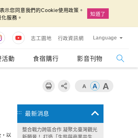
示您同意我們的Cookie使用政策。
知道了
慧化服務。
Language
志工園地
行政資訊網
慶活動
食宿購行
影音刊物
字級
大
:::
最新消息
整合戰力跨區合作 凝聚北臺灣觀光
全，以
新願景！ 打造「生態與商業共生」