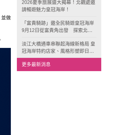
2026夏季旅展盛大揭幕！北觀處邀
請暢遊魅力皇冠海岸！
，並做
「富貴騎跡」邀全民騎遊皇冠海岸
9月12日從富貴角出發 探索北海
岸山海風光與在地魅力
。
淡江大橋通車串聯起海線新格局 皇
冠海岸特約店家、風格形塑即日起
開放報名
更多最新消息