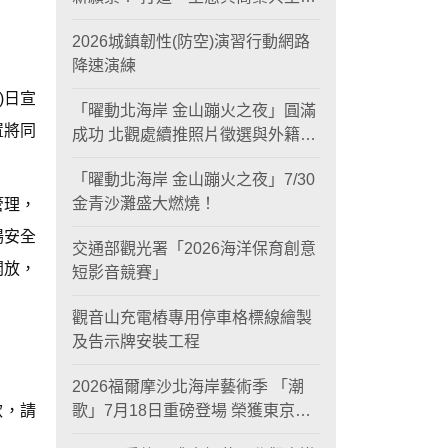
黃金旅遊廊帶
2026城鎮韌性(防空)演習行動網路
降速演練
)日宣
「曜動北海岸 金山蹦火之夜」圓滿
置將同
成功 北觀處續推照片徵選與外籍青
年免費體驗接軌國際四季觀光
「曜動北海岸 金山蹦火之夜」7/30
金青沙灘盛大燃燒！
管理，
場安全
交通部觀光署「2026海洋保育創意
開放，
短影音競賽」
觀音山充電樁專用停車格標線繪製
及告示牌安裝工程
2026福爾摩沙北海岸藝術季 「潮
款，請
歌」7月18日重磅登場 榮獲東京設
計金獎 限定兩大週末夜間免費入館