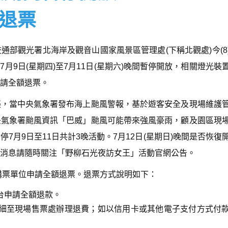
退票
部觀光署北海岸及觀音山國家風景區管理處(下稱北觀處)今(8
7月9日(星期四)至7月11日(星期六)晚間暫停開放，相關燈光裝
請全額退票。
襲，當中央氣象署發布海上颱風警報，基於遊客安全及現場維護
央氣象署颱風資訊「巴威」颱風可能帶來強風豪雨，顧及園區現
7月9日至11日共計3晚活動。7月12日(星期日)晚間是否恢復
消息請隨時關注「野柳石光夜訪女王」活動官網公告。
原購票單位申請全額退票。退票方式說明如下：
台申請全額退款。
細至現場售票處辦理退費；如以信用卡或其他電子支付方式付