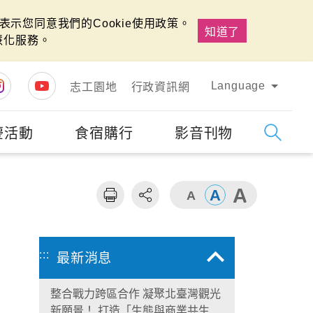
示您同意我們的Cookie使用政策。
知道了
慧化服務。
Language
志工園地
行政資訊網
慶活動
食宿購行
影音刊物
字級
大
:::
最新消息
整合戰力跨區合作 凝聚北臺灣觀光
新願景！ 打造「生態與商業共生」